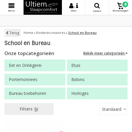
0
+
Menu
Meer
Winkelwagen
Zoeken
Terug
Home
Kinderaccessoires
School en Bureau
School en Bureau
Onze topcategorieën
Bekijk meer categorieën
Eet en Drinkgerei
Etuis
Portemonnees
Bidons
Bureau toebehoren
Horloges
Filters
Standaard