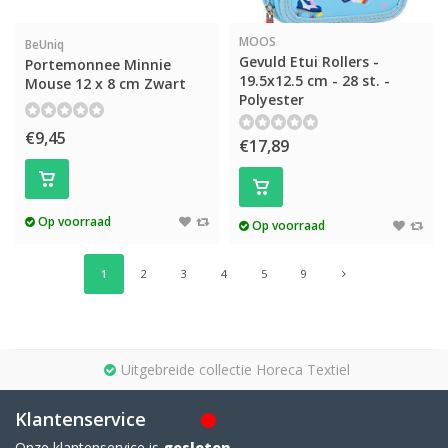
MOOS
BeUniq
Gevuld Etui Rollers -
Portemonnee Minnie
19.5x12.5 cm - 28 st. -
Mouse 12 x 8 cm Zwart
Polyester
€9,45
€17,89
Op voorraad
Op voorraad
1
2
3
4
5
9
Uitgebreide collectie Horeca Textiel
Klantenservice
Onze klantenservice is
gesloten