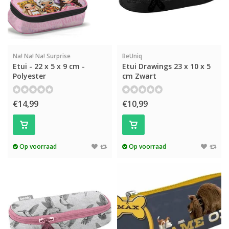
Na! Na! Na! Surprise
BeUniq
Etui - 22 x 5 x 9 cm -
Etui Drawings 23 x 10 x 5
Polyester
cm Zwart
€14,99
€10,99
Op voorraad
Op voorraad