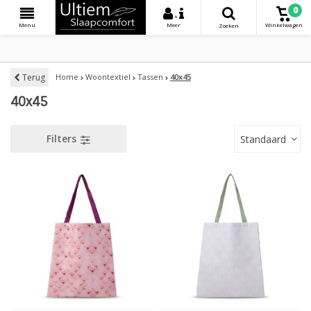
0
+
Menu
Meer
Winkelwagen
Zoeken
Terug
Home
Woontextiel
Tassen
40x45
40x45
Filters
Standaard