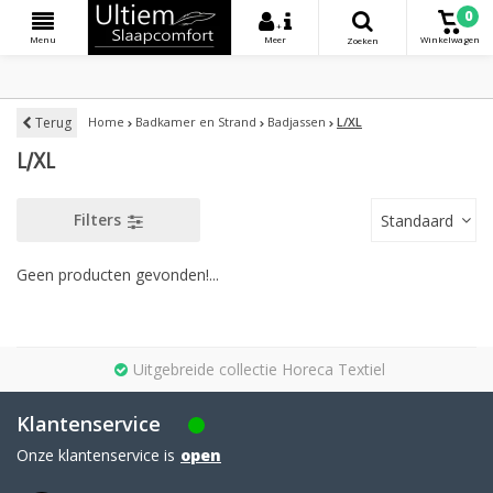
0
+
Menu
Meer
Winkelwagen
Zoeken
Terug
Home
Badkamer en Strand
Badjassen
L/XL
L/XL
Filters
Standaard
Geen producten gevonden!...
Uitgebreide collectie Horeca Textiel
Klantenservice
Onze klantenservice is
open