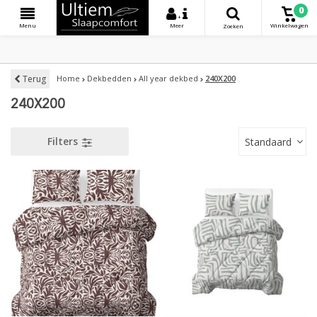
0
+
Menu
Meer
Winkelwagen
Zoeken
Terug
Home
Dekbedden
All year dekbed
240X200
240X200
Filters
Standaard