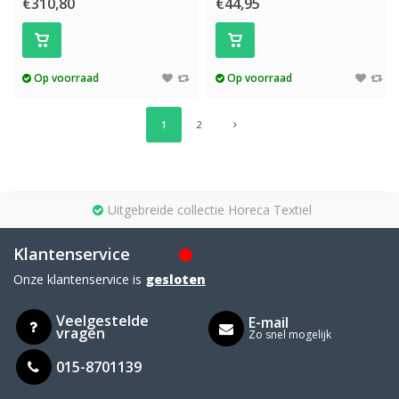
€310,80
€44,95
Op voorraad
Op voorraad
1
2
Uitgebreide collectie Horeca Textiel
Klantenservice
Onze klantenservice is
gesloten
Veelgestelde
E-mail
vragen
Zo snel mogelijk
015-8701139