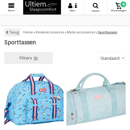
0
+
Menu
Meer
Winkelwagen
Zoeken
Terug
Home
Kinderaccessoires
Mode accessoires
Sporttassen
Sporttassen
Filters
Standaard