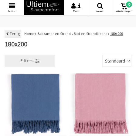
0
+
Menu
Meer
Winkelwagen
Zoeken
Terug
Home
Badkamer en Strand
Bad-en Strandlakens
180x200
180x200
Filters
Standaard