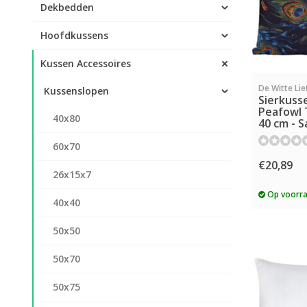
Dekbedden
Hoofdkussens
Kussen Accessoires
De Witte Lie
Kussenslopen
Sierkuss
Peafowl T
40x80
40 cm - S
60x70
€20,89
26x15x7
Op voorr
40x40
50x50
50x70
50x75