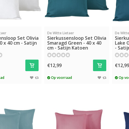
taer
De Witte Lietaer
De Witte
nsloop Set Olivia
Sierkussensloop Set Olivia
Sierku
0 x 40 cm - Satijn
Smaragd Green - 40 x 40
Lake G
cm - Satijn Katoen
- Sati
€12,99
€12,9
aad
Op voorraad
Op vo