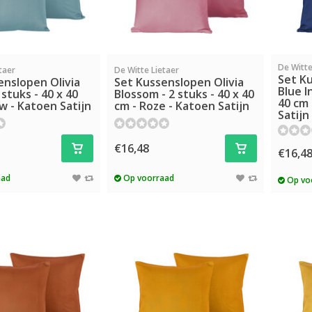
De Witte
taer
De Witte Lietaer
Set Ku
enslopen Olivia
Set Kussenslopen Olivia
Blue I
 stuks - 40 x 40
Blossom - 2 stuks - 40 x 40
40 cm 
w - Katoen Satijn
cm - Roze - Katoen Satijn
Satijn
€16,48
€16,4
aad
Op voorraad
Op vo