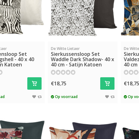
taer
De Witte Lietaer
De Witte
ensloop Set
Sierkussensloop Set
Sierk
shell - 40 x 40
Waddle Dark Shadow- 40 x
Valdez
jn Katoen
40 cm - Satijn Katoen
40 cm 
€18,75
€18,7
aad
Op voorraad
Op vo