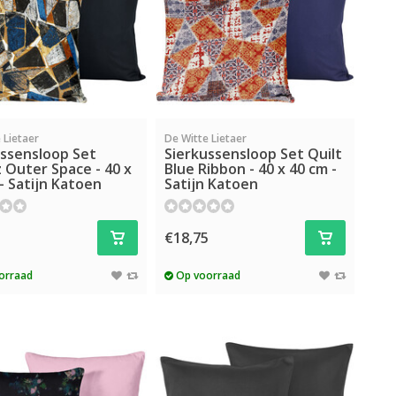
 Lietaer
De Witte Lietaer
ussensloop Set
Sierkussensloop Set Quilt
 Outer Space - 40 x
Blue Ribbon - 40 x 40 cm -
- Satijn Katoen
Satijn Katoen
5
€18,75
orraad
Op voorraad