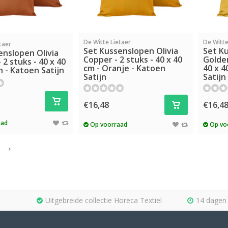
De Witte Lietaer
De Witte
taer
Set Kussenslopen Olivia
Set Ku
enslopen Olivia
Copper - 2 stuks - 40 x 40
Golden
 2 stuks - 40 x 40
cm - Oranje - Katoen
40 x 4
n - Katoen Satijn
Satijn
Satijn
€16,48
€16,4
aad
Op voorraad
Op vo
Uitgebreide collectie Horeca Textiel
14 dagen 