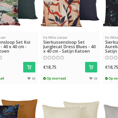
taer
De Witte Lietaer
De Witte
ensloop Set Koi
Sierkussensloop Set
Sierk
- 40 x 40 cm -
Junglecat Dress Blues - 40
Aureli
atoen
x 40 cm - Satijn Katoen
Satijn
€18,75
€18,7
aad
Op voorraad
Op vo