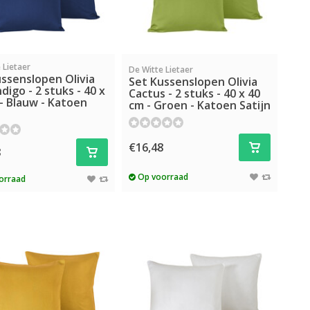
 Lietaer
De Witte Lietaer
ssenslopen Olivia
Set Kussenslopen Olivia
ndigo - 2 stuks - 40 x
Cactus - 2 stuks - 40 x 40
- Blauw - Katoen
cm - Groen - Katoen Satijn
€16,48
8
Op voorraad
orraad