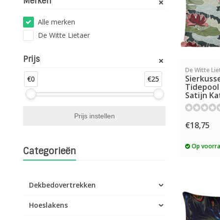
Merken
Alle merken
De Witte Lietaer
Prijs
De Witte Lie
Sierkuss
€0
€25
Tidepool 
Satijn K
€18,75
Op voorr
Categorieën
Dekbedovertrekken
Hoeslakens