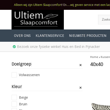
Alleen wij zijn Ultiem Slaapcomfort! En.....wij geven service met een la
OVER ONS
KLANTENSERVICE
NIEUWSTE PRODUCTEN
Bezoek onze fysieke winkel Huis en Bed in Pijnacker
Home
Kussen
Doelgroep
40x40
Volwassenen
Kleur
Beige
Bruin