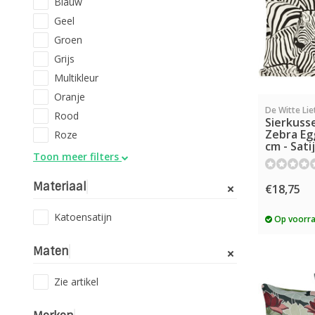
Blauw
Geel
Groen
Grijs
Multikleur
Oranje
De Witte Lie
Rood
Sierkuss
Zebra Egg
Roze
cm - Sati
Toon meer filters
Materiaal
€18,75
Katoensatijn
Op voorr
Maten
Zie artikel