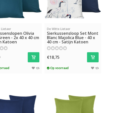
 Lietaer
De Witte Lietaer
ssenslopen Olivia
Sierkussensloop Set Mont
reen - 2x 40 x 40 cm
Blanc Majolica Blue - 40 x
jn Katoen
40 cm - Satijn Katoen
9
€18,75
orraad
Op voorraad