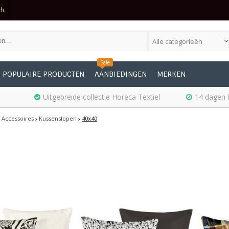
ch.
Alle categorieën
Sale
POPULAIRE PRODUCTEN
AANBIEDINGEN
MERKEN
Uitgebreide collectie Horeca Textiel
14 dagen 
 Accessoires
Kussenslopen
40x40