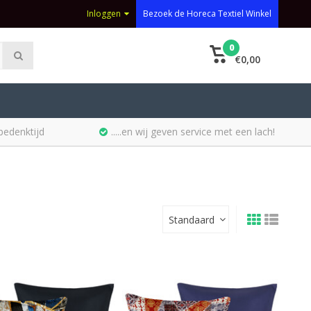
Inloggen
Bezoek de Horeca Textiel Winkel
0
€0,00
bedenktijd
.....en wij geven service met een lach!
Standaard