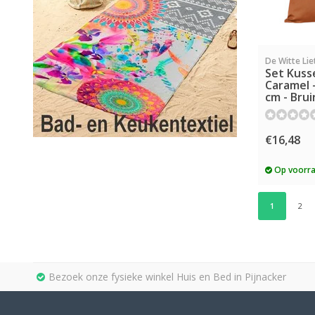
De Witte Lie
Set Kuss
Caramel -
cm - Brui
€16,48
Op voorr
1
2
Bezoek onze fysieke winkel Huis en Bed in Pijnacker