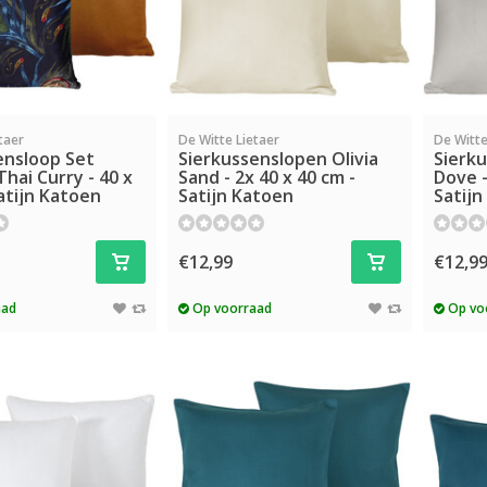
taer
De Witte Lietaer
De Witte
ensloop Set
Sierkussenslopen Olivia
Sierku
hai Curry - 40 x
Sand - 2x 40 x 40 cm -
Dove -
atijn Katoen
Satijn Katoen
Satijn
€12,99
€12,9
aad
Op voorraad
Op vo