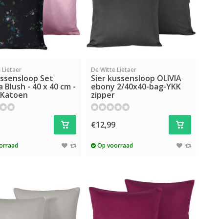
 Lietaer
De Witte Lietaer
ussensloop Set
Sier kussensloop OLIVIA
a Blush - 40 x 40 cm -
ebony 2/40x40-bag-YKK
 Katoen
zipper
5
€12,99
orraad
Op voorraad