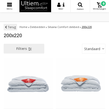
0
+
Menu
Meer
Winkelwagen
Zoeken
Terug
Home
Dekbedden
Silvana Comfort dekbed
200x220
200x220
Filters
Standaard