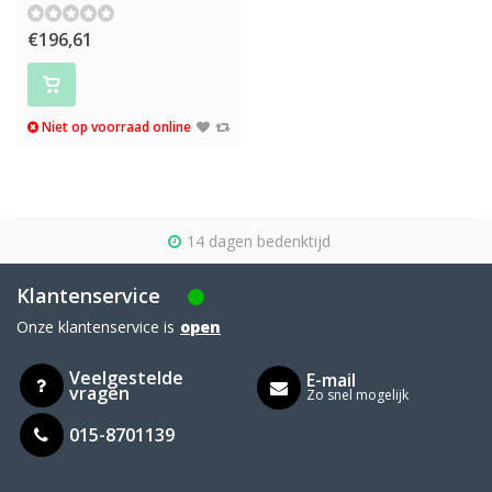
€196,61
Niet op voorraad online
14 dagen bedenktijd
Klantenservice
Onze klantenservice is
open
Veelgestelde
E-mail
vragen
Zo snel mogelijk
015-8701139