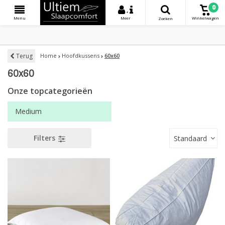
0
+
Menu
Meer
Winkelwagen
Zoeken
Terug
Home
Hoofdkussens
60x60
60x60
Onze topcategorieën
Medium
Filters
Standaard