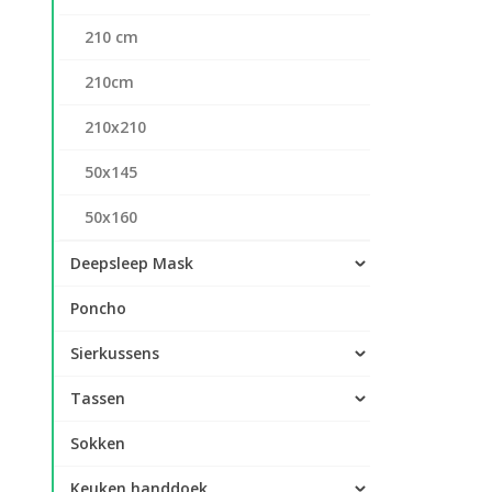
210 cm
210cm
210x210
50x145
50x160
Deepsleep Mask
Poncho
Sierkussens
Tassen
Sokken
Keuken handdoek