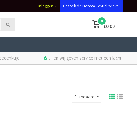
Inloggen
Bezoek de Horeca Textiel Winkel
0
€0,00
bedenktijd
.....en wij geven service met een lach!
Standaard