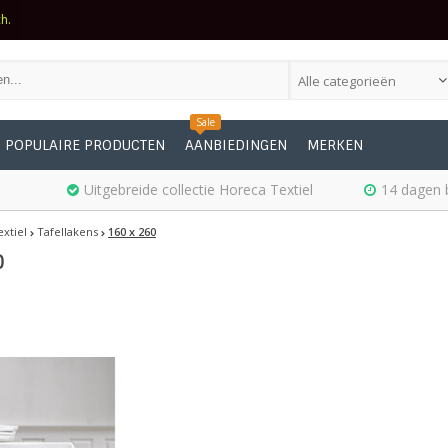
ch.
Alle categorieën
Sale
POPULAIRE PRODUCTEN
AANBIEDINGEN
MERKEN
Uitgebreide collectie Horeca Textiel
14 dagen 
xtiel
Tafellakens
160 x 260
0