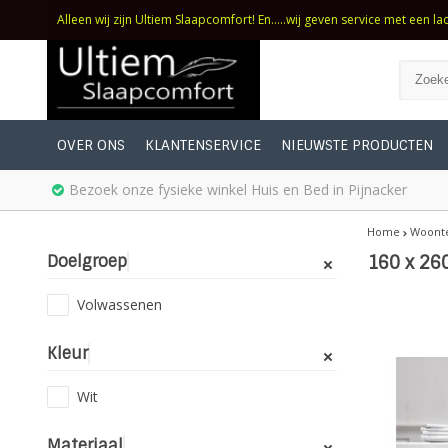
Alleen wij zijn Ultiem Slaapcomfort! En.....wij geven service met een la
OVER ONS
KLANTENSERVICE
NIEUWSTE PRODUCTEN
Bezoek onze fysieke winkel Huis en Bed in Pijnacker
Home
Woonte
Doelgroep
160 x 26
Volwassenen
Kleur
Wit
Materiaal