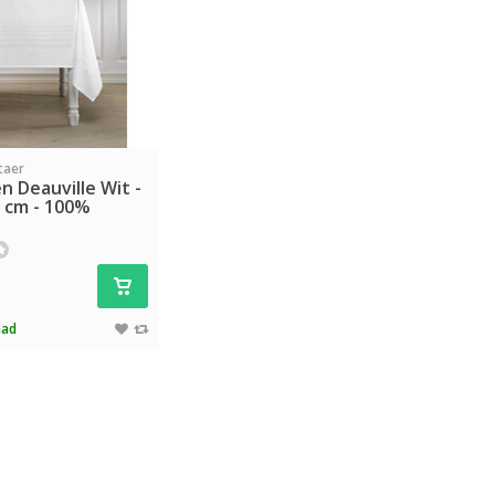
taer
n Deauville Wit -
0 cm - 100%
aad