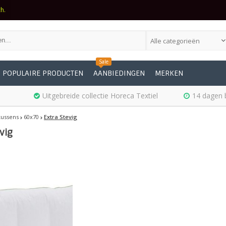
ch.
Alle categorieën
Sale
POPULAIRE PRODUCTEN
AANBIEDINGEN
MERKEN
Uitgebreide collectie Horeca Textiel
14 dagen 
ussens
60x70
Extra Stevig
vig