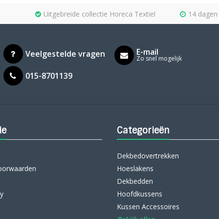
Uitgebreide collectie Horeca Textiel
14 dagen 
E-mail
Veelgestelde vragen
Zo snel mogelijk
015-8701139
ie
Categorieën
Dekbedovertrekken
oorwaarden
Hoeslakens
Dekbedden
cy
Hoofdkussens
Kussen Accessoires