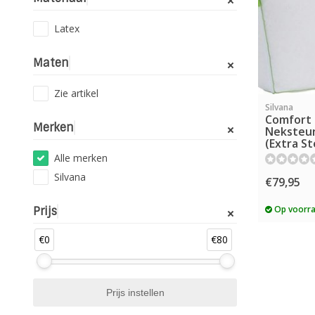
Latex
Maten
Zie artikel
Silvana
Comfort 
Merken
Neksteu
(Extra St
Alle merken
Silvana
€79,95
Op voorr
Prijs
€0
€80