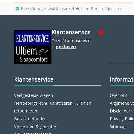
Bezoek onze fysieke winkel Huis en Bed in Pijnacker
Klantenservice
Onze klantenservice
is
gesloten
Klantenservice
Informat
Veelgestelde vragen
Over ons
Herroepingsrecht, uitproberen, ruilen en
Algemene v
retourneren
Disclaimer
Betaalmethoden
Privacy Poli
Verzenden & garantie
Sitemap