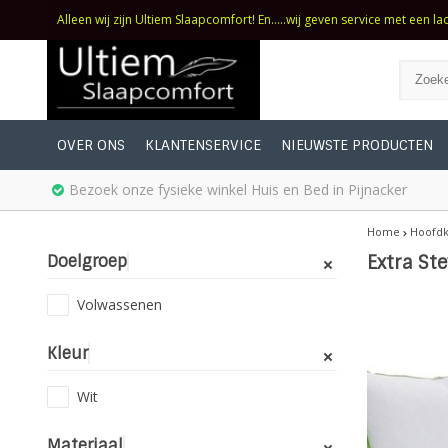
Alleen wij zijn Ultiem Slaapcomfort! En.....wij geven service met een la
OVER ONS
KLANTENSERVICE
NIEUWSTE PRODUCTEN
Bezoek onze fysieke winkel Huis en Bed in Pijnacker
Home
Hoofdk
Doelgroep
Extra Ste
Volwassenen
Kleur
Wit
Materiaal