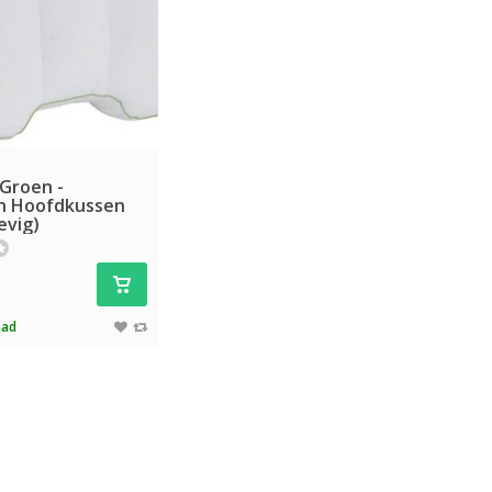
Groen -
n Hoofdkussen
evig)
aad