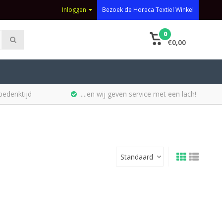
Inloggen
Bezoek de Horeca Textiel Winkel
0
€0,00
bedenktijd
.....en wij geven service met een lach!
Standaard