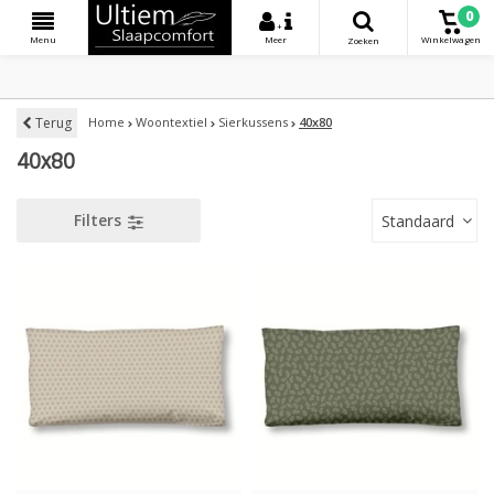
0
+
Menu
Meer
Winkelwagen
Zoeken
Terug
Home
Woontextiel
Sierkussens
40x80
40x80
Filters
Standaard