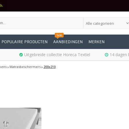
ch.
Alle categorieën
Sale
POPULAIRE PRODUCTEN
AANBIEDINGEN
MERKEN
Uitgebreide collectie Horeca Textiel
14 dagen 
kens
Matrasbeschermers
200x210