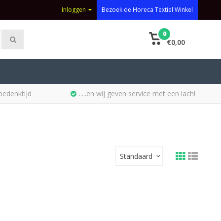
Inloggen
Bezoek de Horeca Textiel Winkel
0
€0,00
bedenktijd
.....en wij geven service met een lach!
Standaard