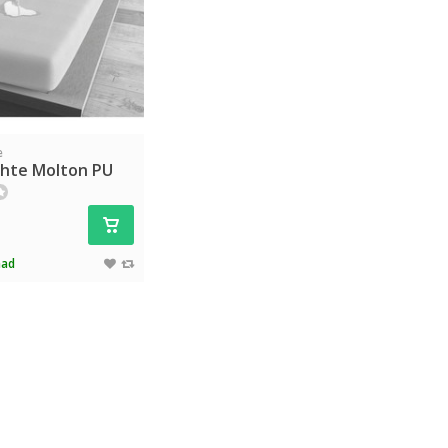
e
hte Molton PU
aad