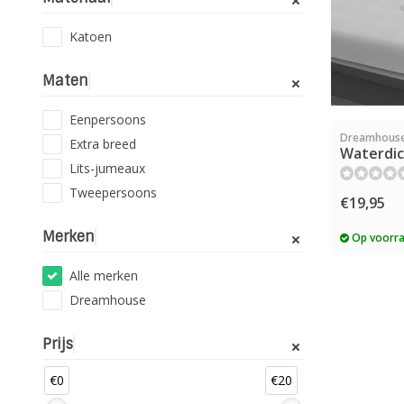
Katoen
Maten
Eenpersoons
Dreamhous
Extra breed
Waterdic
Lits-jumeaux
Tweepersoons
€19,95
Merken
Op voorr
Alle merken
Dreamhouse
Prijs
€0
€20