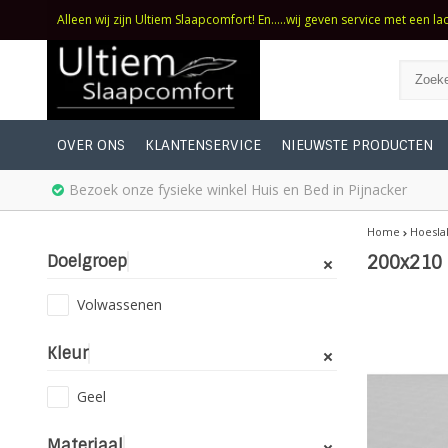
Alleen wij zijn Ultiem Slaapcomfort! En.....wij geven service met een la
OVER ONS
KLANTENSERVICE
NIEUWSTE PRODUCTEN
Bezoek onze fysieke winkel Huis en Bed in Pijnacker
Home
Hoesla
Doelgroep
200x210
Volwassenen
Kleur
Geel
Materiaal