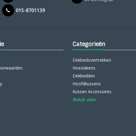
015-8701139
ie
Categorieën
Dekbedovertrekken
oorwaarden
Hoeslakens
Dekbedden
cy
Hoofdkussens
Kussen Accessoires
Bekijk alles