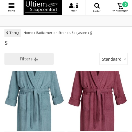
0
+
Menu
Meer
Winkelwagen
Zoeken
Terug
Home
Badkamer en Strand
Badjassen
S
S
Filters
Standaard