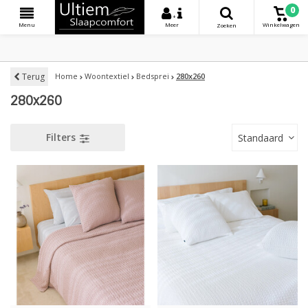
0
+
Menu
Meer
Winkelwagen
Zoeken
Terug
Home
Woontextiel
Bedsprei
280x260
280x260
Filters
Standaard