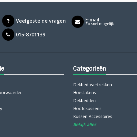
E-mail
Veelgestelde vragen
Zo snel mogelijk
015-8701139
ie
Categorieën
Dekbedovertrekken
oorwaarden
Hoeslakens
Dekbedden
cy
Hoofdkussens
Kussen Accessoires
Bekijk alles