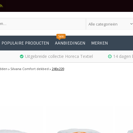
ch.
Alle categorieën
Sale
POPULAIRE PRODUCTEN
AANBIEDINGEN
MERKEN
Uitgebreide collectie Horeca Textiel
14 dagen 
dden
Silvana Comfort dekbed
240x220