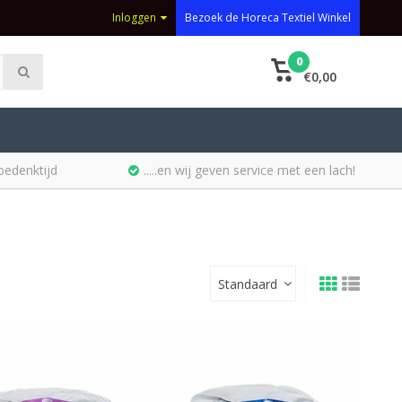
Inloggen
Bezoek de Horeca Textiel Winkel
0
€0,00
bedenktijd
.....en wij geven service met een lach!
Standaard