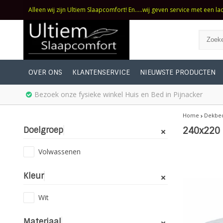
Alleen wij zijn Ultiem Slaapcomfort! En.....wij geven service met een la
OVER ONS
KLANTENSERVICE
NIEUWSTE PRODUCTEN
Bezoek onze fysieke winkel Huis en Bed in Pijnacker
Home
Dekbe
Doelgroep
240x220
Volwassenen
Kleur
Wit
Materiaal