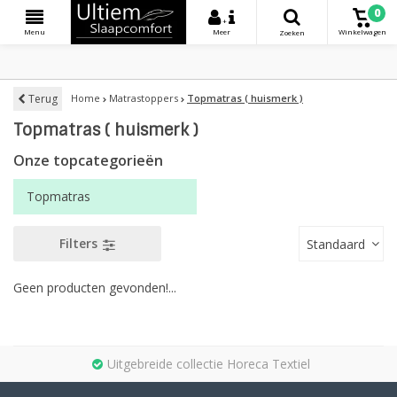
0
+
Menu
Meer
Winkelwagen
Zoeken
Terug
Home
Matrastoppers
Topmatras ( huismerk )
Topmatras ( huismerk )
Onze topcategorieën
Topmatras
Filters
Standaard
Geen producten gevonden!...
Uitgebreide collectie Horeca Textiel