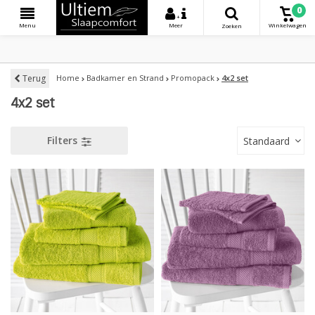
0
+
Menu
Meer
Winkelwagen
Zoeken
Terug
Home
Badkamer en Strand
Promopack
4x2 set
4x2 set
Filters
Standaard