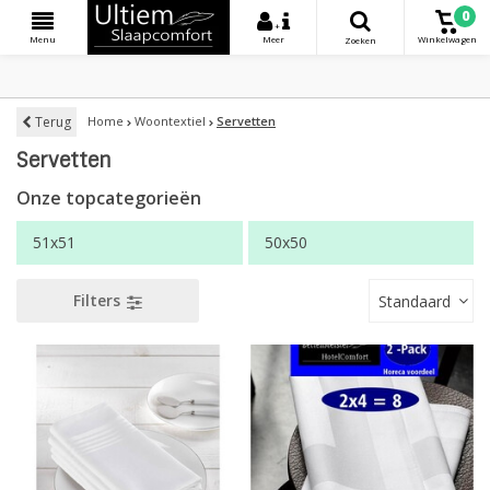
0
+
Menu
Meer
Winkelwagen
Zoeken
Terug
Home
Woontextiel
Servetten
Servetten
Onze topcategorieën
51x51
50x50
Filters
Standaard