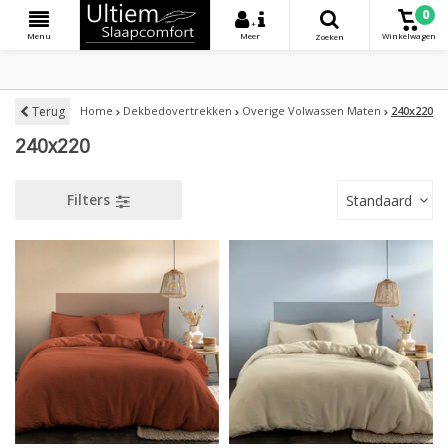
0
+
Menu
Meer
Winkelwagen
Zoeken
Terug
Home
Dekbedovertrekken
Overige Volwassen Maten
240x220
240x220
Filters
Standaard