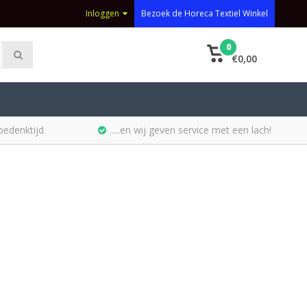
Inloggen
Bezoek de Horeca Textiel Winkel
0
€0,00
bedenktijd
.....en wij geven service met een lach!