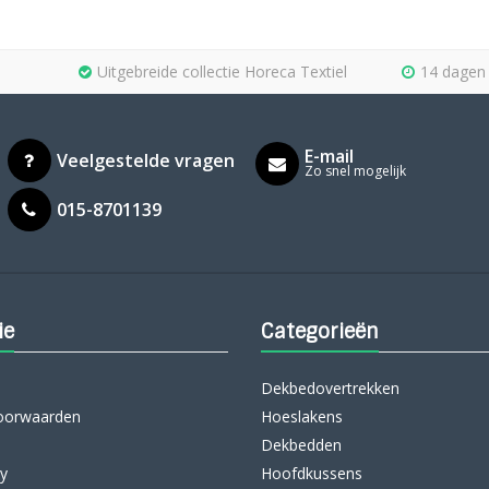
Uitgebreide collectie Horeca Textiel
14 dagen 
E-mail
Veelgestelde vragen
Zo snel mogelijk
015-8701139
ie
Categorieën
Dekbedovertrekken
oorwaarden
Hoeslakens
Dekbedden
cy
Hoofdkussens