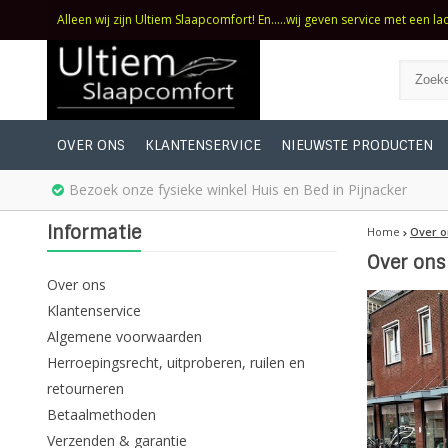
Alleen wij zijn Ultiem Slaapcomfort! En.....wij geven service met een la
OVER ONS
KLANTENSERVICE
NIEUWSTE PRODUCTEN
Bezoek onze fysieke winkel Huis en Bed in Pijnacker
Informatie
Home
Over o
Over ons
Over ons
Klantenservice
Algemene voorwaarden
Herroepingsrecht, uitproberen, ruilen en
retourneren
Betaalmethoden
Verzenden & garantie