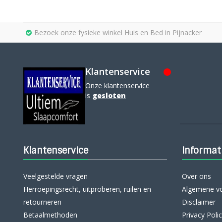
Bezoek onze fysieke winkel Huis en Bed in Pijnacker
Klantenservice
Onze klantenservice
is
gesloten
Klantenservice
Informat
Veelgestelde vragen
Over ons
Herroepingsrecht, uitproberen, ruilen en
Algemene v
retourneren
Disclaimer
Betaalmethoden
Privacy Poli