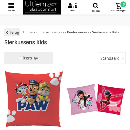
0
+
Menu
Meer
Winkelwagen
Zoeken
Terug
Home
Kinderaccessoires
Kinderkamers
Sierkussens Kids
Sierkussens Kids
Filters
Standaard