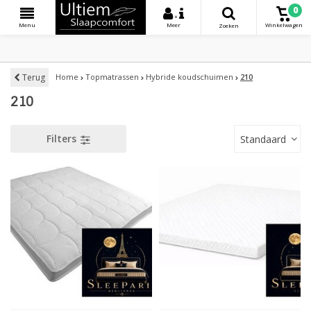
0
+
Menu
Meer
Winkelwagen
Zoeken
Terug
Home
Topmatrassen
Hybride koudschuimen
210
210
Filters
Standaard