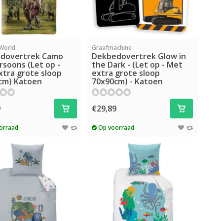
 World
Graafmachine
dovertrek Camo
Dekbedovertrek Glow in
soons (Let op -
the Dark - (Let op - Met
xtra grote sloop
extra grote sloop
cm) Katoen
70x90cm) - Katoen
9
€29,89
orraad
Op voorraad