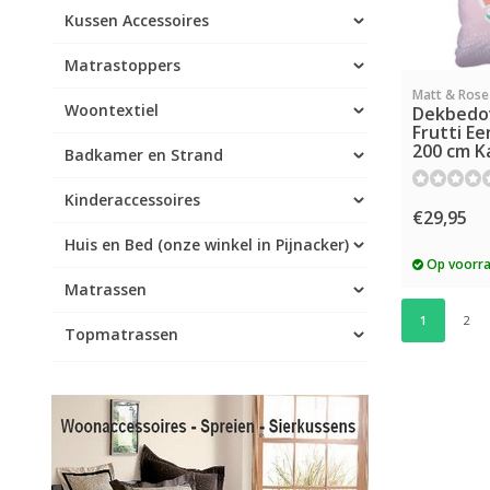
Kussen Accessoires
Matrastoppers
Matt & Rose
Woontextiel
Dekbedov
Frutti E
200 cm K
Badkamer en Strand
Kinderaccessoires
€29,95
Huis en Bed (onze winkel in Pijnacker)
Op voorr
Matrassen
1
2
Topmatrassen