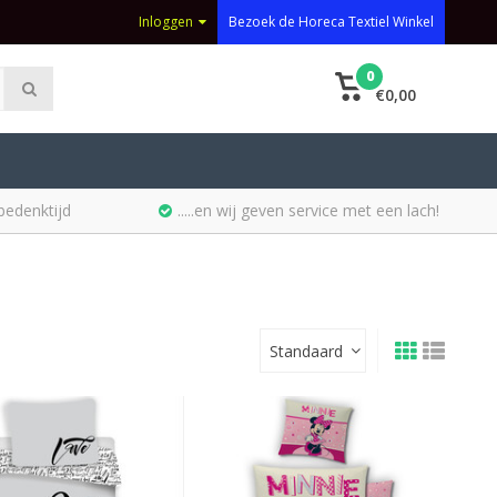
Inloggen
Bezoek de Horeca Textiel Winkel
0
€0,00
bedenktijd
.....en wij geven service met een lach!
Standaard