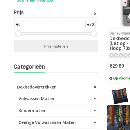
Toon meer filters
Prijs
€0
€80
Disney Minn
Dekbedo
(Let op 
sloop 70
€29,89
Categorieën
Op voorr
Dekbedovertrekken
Volwassen Maten
Kindermaten
Overige Volwassenen Maten