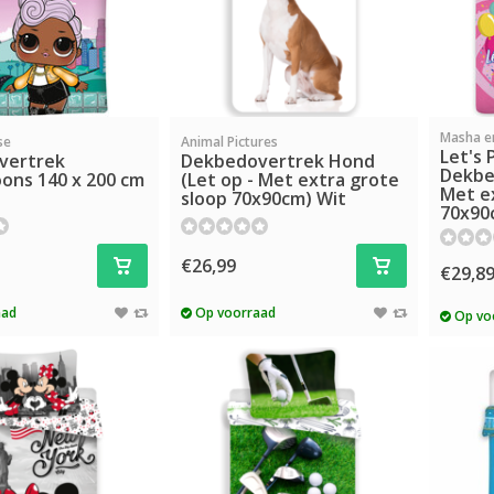
Masha e
se
Animal Pictures
Let's 
vertrek
Dekbedovertrek Hond
Dekbe
ons 140 x 200 cm
(Let op - Met extra grote
Met e
sloop 70x90cm) Wit
70x90
€26,99
€29,8
aad
Op voorraad
Op vo