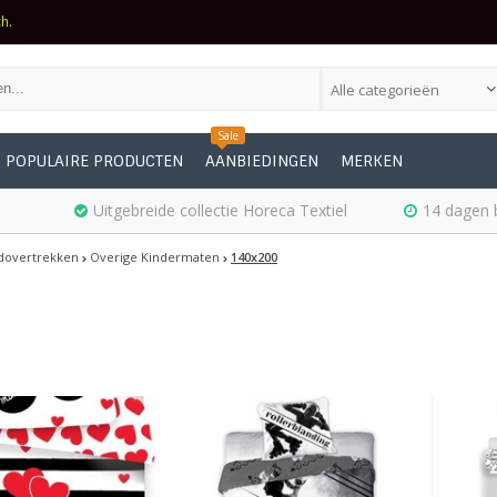
ch.
Alle categorieën
Sale
POPULAIRE PRODUCTEN
AANBIEDINGEN
MERKEN
Uitgebreide collectie Horeca Textiel
14 dagen 
dovertrekken
Overige Kindermaten
140x200