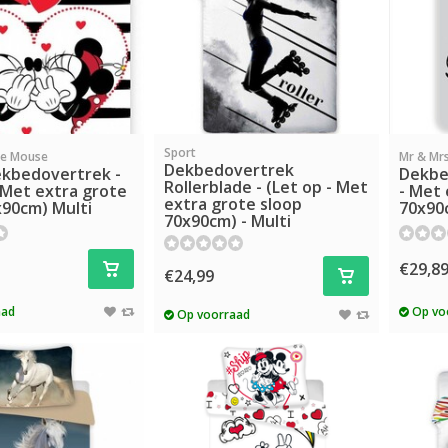
Sport
ie Mouse
Mr & Mr
Dekbedovertrek
ekbedovertrek -
Dekbe
Rollerblade - (Let op - Met
- Met extra grote
- Met 
extra grote sloop
x90cm) Multi
70x90
70x90cm) - Multi
€29,8
€24,99
aad
Op vo
Op voorraad