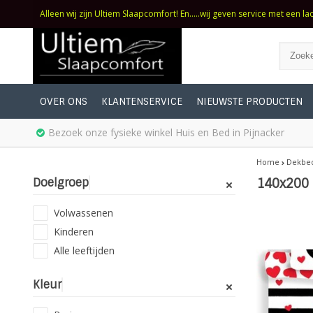
Alleen wij zijn Ultiem Slaapcomfort! En.....wij geven service met een la
OVER ONS
KLANTENSERVICE
NIEUWSTE PRODUCTEN
Bezoek onze fysieke winkel Huis en Bed in Pijnacker
Home
Dekbe
Doelgroep
140x200
Volwassenen
Kinderen
Alle leeftijden
Kleur