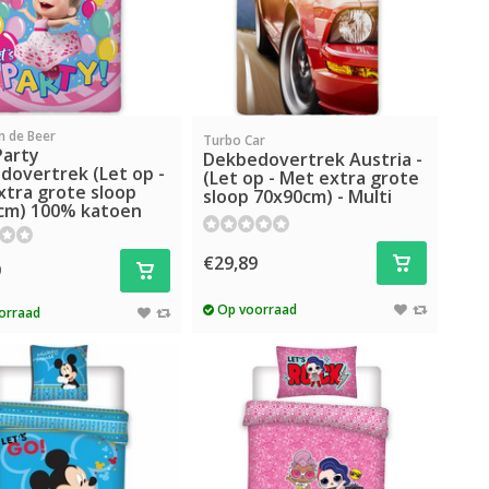
n de Beer
Turbo Car
Party
Dekbedovertrek Austria -
dovertrek (Let op -
(Let op - Met extra grote
xtra grote sloop
sloop 70x90cm) - Multi
cm) 100% katoen
€29,89
9
Op voorraad
orraad