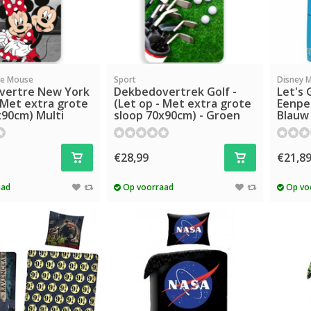
ie Mouse
Sport
Disney 
vertre New York
Dekbedovertrek Golf -
Let's
- Met extra grote
(Let op - Met extra grote
Eenpe
x90cm) Multi
sloop 70x90cm) - Groen
Blauw
€28,99
€21,8
aad
Op voorraad
Op vo