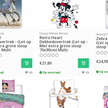
res
Disney Minnie Mouse
Animal P
d
Retro Heart
Zebra
ertrek - (Let op
Dekbedovertrek (Let op -
(Let o
tra grote sloop
Met extra grote sloop
sloop 
 Multi
70x90cm) Multi
€24,9
€21,89
Op vo
aad
Op voorraad