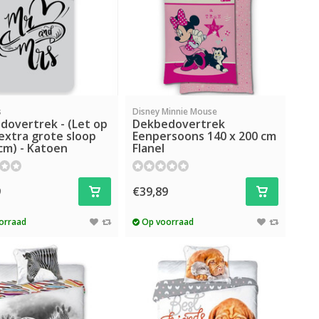
s
Disney Minnie Mouse
dovertrek - (Let op
Dekbedovertrek
extra grote sloop
Eenpersoons 140 x 200 cm
cm) - Katoen
Flanel
9
€39,89
orraad
Op voorraad