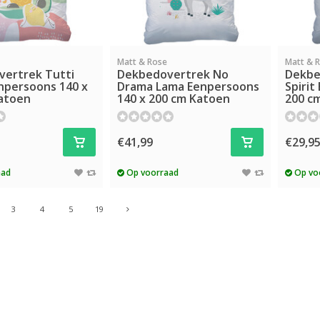
Matt & Rose
Matt & 
ertrek Tutti
Dekbedovertrek No
Dekbe
enpersoons 140 x
Drama Lama Eenpersoons
Spirit
atoen
140 x 200 cm Katoen
200 c
€41,99
€29,9
aad
Op voorraad
Op vo
3
4
5
19