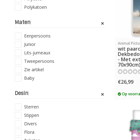
Polykatoen
Maten
Eenpersoons
Animal Pictu
Junior
wit paar
Lits-jumeaux
Dekbedov
- Met ex
Tweepersoons
70x90cm)
Zie artikel
Baby
€26,99
Desin
Op voorr
Sterren
Stippen
Divers
Flora