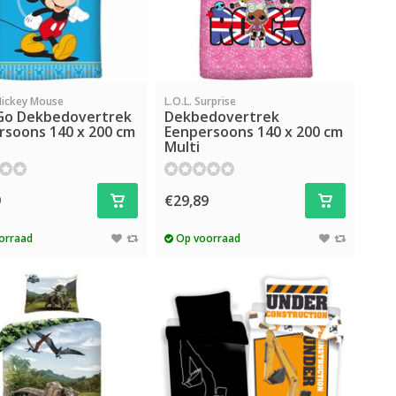
Mickey Mouse
L.O.L. Surprise
 Go Dekbedovertrek
Dekbedovertrek
rsoons 140 x 200 cm
Eenpersoons 140 x 200 cm
Multi
9
€29,89
orraad
Op voorraad