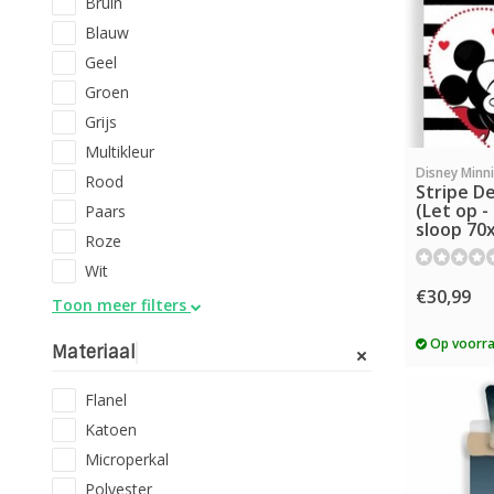
Bruin
Blauw
Geel
Groen
Grijs
Multikleur
Disney Minn
Rood
Stripe D
(Let op 
Paars
sloop 70
Roze
Wit
€30,99
Toon meer filters
Op voorr
Materiaal
Flanel
Katoen
Microperkal
Polyester