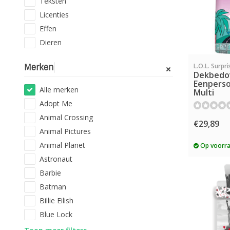
Teksten
Licenties
Effen
Dieren
L.O.L. Surpri
Merken
Dekbedo
Eenperso
Alle merken
Multi
Adopt Me
Animal Crossing
€29,89
Animal Pictures
Animal Planet
Op voorr
Astronaut
Barbie
Batman
Billie Eilish
Blue Lock