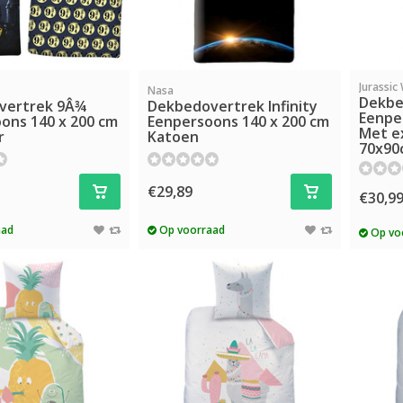
Jurassic
Nasa
Dekbe
vertrek 9Â¾
Dekbedovertrek Infinity
Eenper
ons 140 x 200 cm
Eenpersoons 140 x 200 cm
Met e
r
Katoen
70x90
€29,89
€30,9
aad
Op voorraad
Op vo