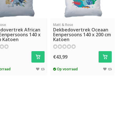
Rose
Matt & Rose
dovertrek African
Dekbedovertrek Oceaan
 Eenpersoons 140 x
Eenpersoons 140 x 200 cm
m Katoen
Katoen
5
€43,99
orraad
Op voorraad