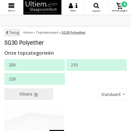
0
+
Menu
Meer
Winkelwagen
Zoeken
Terug
Home
Topmatrassen
SG30 Polyether
SG30 Polyether
Onze topcategorieën
200
210
220
Filters
Standaard