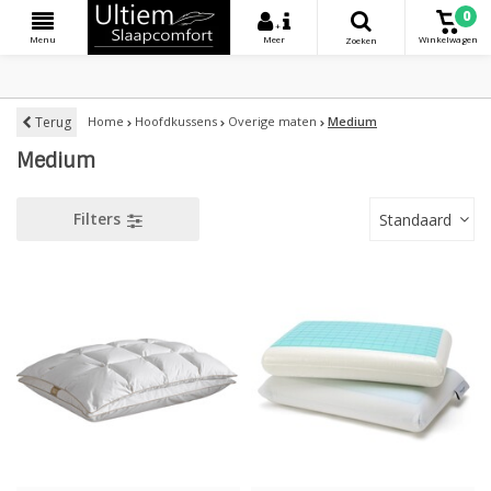
0
+
Menu
Meer
Winkelwagen
Zoeken
Terug
Home
Hoofdkussens
Overige maten
Medium
Medium
Filters
Standaard