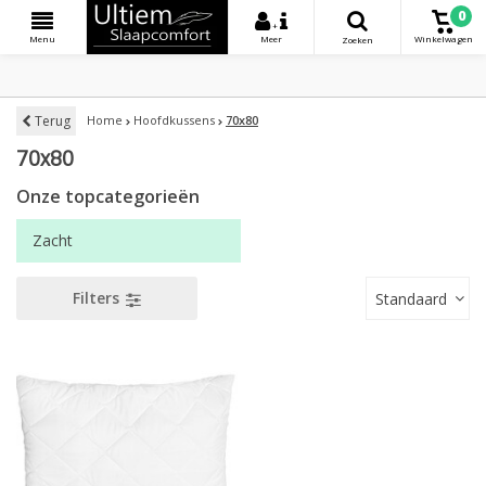
0
+
Menu
Meer
Winkelwagen
Zoeken
Terug
Home
Hoofdkussens
70x80
70x80
Onze topcategorieën
Zacht
Filters
Standaard