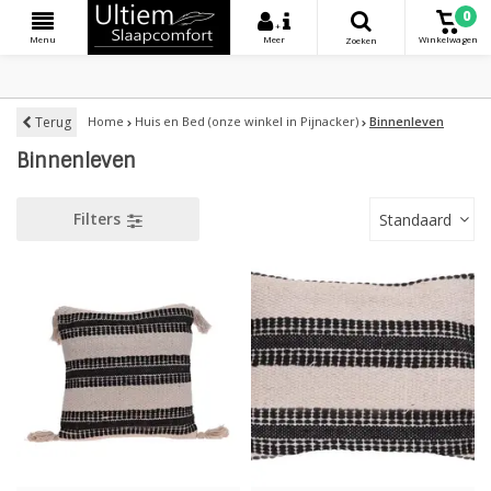
0
+
Menu
Meer
Winkelwagen
Zoeken
Terug
Home
Huis en Bed (onze winkel in Pijnacker)
Binnenleven
Binnenleven
Filters
Standaard