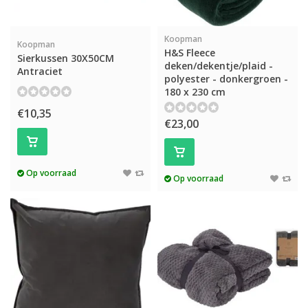
Koopman
Koopman
H&S Fleece
Sierkussen 30X50CM
deken/dekentje/plaid -
Antraciet
polyester - donkergroen -
180 x 230 cm
€10,35
€23,00
Op voorraad
Op voorraad