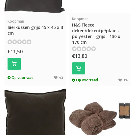
Koopman
Koopman
H&S Fleece
Sierkussen grijs 45 x 45 x 3
deken/dekentje/plaid -
cm
polyester - grijs - 130 x
170 cm
€11,50
€13,80
Op voorraad
Op voorraad