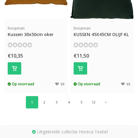
Koopman
Koopman
Kussen 30x50cm oker
KUSSEN 45X45CM OLIJF KL
€10,35
€11,50
Op voorraad
Op voorraad
1
2
3
4
5
12
Uitgebreide collectie Horeca Textiel