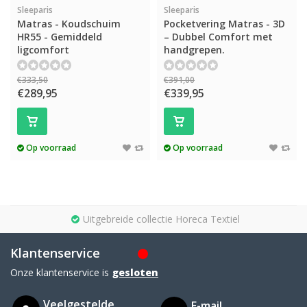
Sleeparis
Sleeparis
Matras - Koudschuim
Pocketvering Matras - 3D
HR55 - Gemiddeld
– Dubbel Comfort met
ligcomfort
handgrepen.
€333,50
€391,00
€289,95
€339,95
Op voorraad
Op voorraad
Uitgebreide collectie Horeca Textiel
Klantenservice
Onze klantenservice is
gesloten
Veelgestelde
E-mail