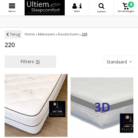
0
+
Menu
Meer
Winkelwagen
Zoeken
Terug
Home
Matrassen
Koudschuim
220
220
Filters
Standaard