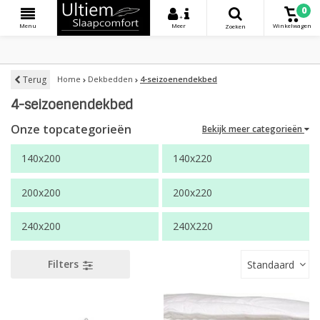
0
+
Menu
Meer
Winkelwagen
Zoeken
Terug
Home
Dekbedden
4-seizoenendekbed
4-seizoenendekbed
Onze topcategorieën
Bekijk meer categorieën
140x200
140x220
200x200
200x220
240x200
240X220
Filters
Standaard