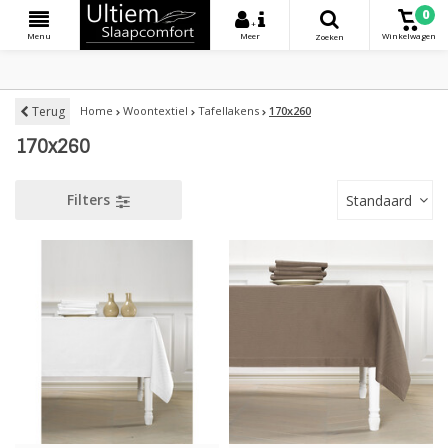
0
+
Menu
Meer
Winkelwagen
Zoeken
Terug
Home
Woontextiel
Tafellakens
170x260
170x260
Filters
Standaard