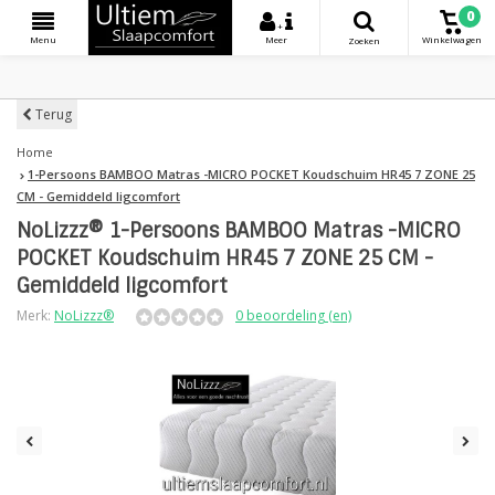
0
+
Menu
Meer
Winkelwagen
Zoeken
Terug
Home
1-Persoons BAMBOO Matras -MICRO POCKET Koudschuim HR45 7 ZONE 25
CM - Gemiddeld ligcomfort
NoLizzz® 1-Persoons BAMBOO Matras -MICRO
POCKET Koudschuim HR45 7 ZONE 25 CM -
Gemiddeld ligcomfort
Merk:
NoLizzz®
0 beoordeling (en)