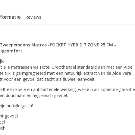
nformatie
Reviews
- Tweepersoons Matras -POCKET HYBRID 7 ZONE 25 CM -
ligcomfort
jk
dt alle matrassen via Hotel Groothandel standaard aan met een Aloe
eze tijk is geïmpregneerd met een natuurlijk extract van de Aloe Vera
gt voor een gevoel dat zacht als fluweel aanvoelt.
eft een koele en antibacteriële werking, welke u als koper de garantie
een duurzaam en hygiënisch gevoel.
ijn antiallergisch!
ht gevoel
eel
isch