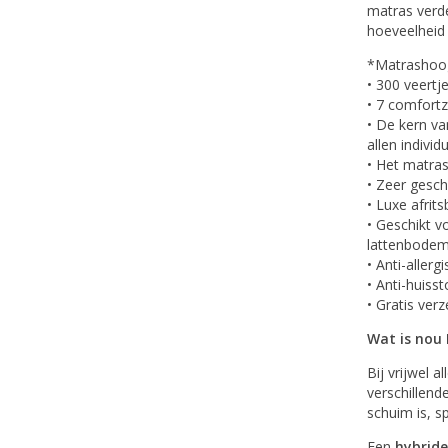
matras verde
hoeveelheid 
*Matrashoog
• 300 veertj
• 7 comfort
• De kern va
allen individ
• Het matras
• Zeer gesc
• Luxe afrit
• Geschikt v
lattenbodem
• Anti-allerg
• Anti-huisst
• Gratis ver
Wat is nou 
Bij vrijwel 
verschillend
schuim is, s
Een
hybrid