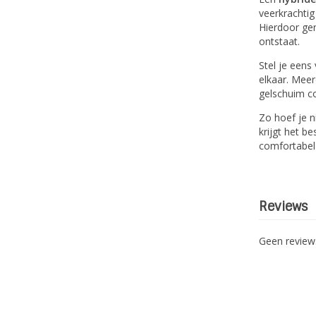
veerkrachtig
Hierdoor gen
ontstaat.
Stel je eens
elkaar. Meer
gelschuim co
Zo hoef je n
krijgt het b
comfortabel 
Reviews
Geen revie