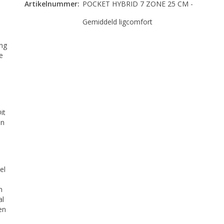
Artikelnummer:
POCKET HYBRID 7 ZONE 25 CM -
Gemiddeld ligcomfort
ng
e
it
en
el
n
al
en