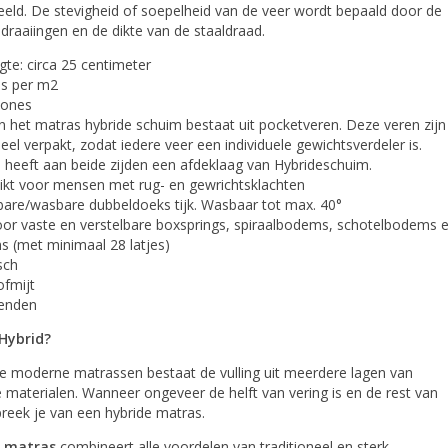
eld. De stevigheid of soepelheid van de veer wordt bepaald door de
draaiingen en de dikte van de staaldraad.
te: circa 25 centimeter
es per m2
zones
n het matras hybride schuim bestaat uit pocketveren. Deze veren zijn
ueel verpakt, zodat iedere veer een individuele gewichtsverdeler is.
 heeft aan beide zijden een afdeklaag van Hybrideschuim.
hikt voor mensen met rug- en gewrichtsklachten
sbare/wasbare dubbeldoeks tijk. Wasbaar tot max. 40°
oor vaste en verstelbare boxsprings, spiraalbodems, schotelbodems 
s (met minimaal 28 latjes)
isch
ofmijt
zenden
Hybrid?
alle moderne matrassen bestaat de vulling uit meerdere lagen van
e materialen. Wanneer ongeveer de helft van vering is en de rest van
preek je van een hybride matras.
e matras
combineert alle voordelen van traditioneel en sterk