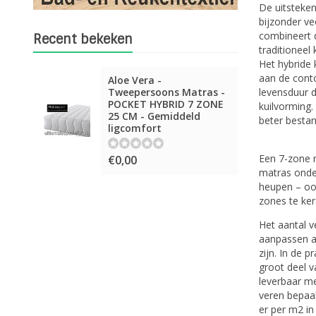
De uitsteken
bijzonder ve
combineert 
Recent bekeken
traditioneel
Het hybride
aan de cont
Aloe Vera -
Tweepersoons Matras -
levensduur d
POCKET HYBRID 7 ZONE
kuilvorming.
25 CM - Gemiddeld
beter besta
ligcomfort
Een 7-zone 
€0,00
matras onder
heupen – ook
zones te ker
Het aantal v
aanpassen a
zijn. In de 
groot deel v
leverbaar me
veren bepaa
er per m2 in