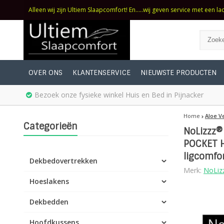
Alleen wij zijn Ultiem Slaapcomfort! En.....wij geven service met een la
OVER ONS
KLANTENSERVICE
NIEUWSTE PRODUCTEN
Bezoek onze fysieke winkel Huis en Bed in Pijnacker
Home
Aloe V
Categorieën
NoLizzz®
POCKET H
ligcomfo
Dekbedovertrekken
Merk:
NoLiz
Hoeslakens
Dekbedden
Hoofdkussens