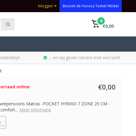
Inloggen
Bezoek de Horeca Textiel Winkel
0
€0,00
bedenktijd
.....en wij geven service met een lach!
t
€0,00
orraad online
Tweepersoons Matras -POCKET HYBRID 7 ZONE 25 CM -
comfort...
Meer informatie
5