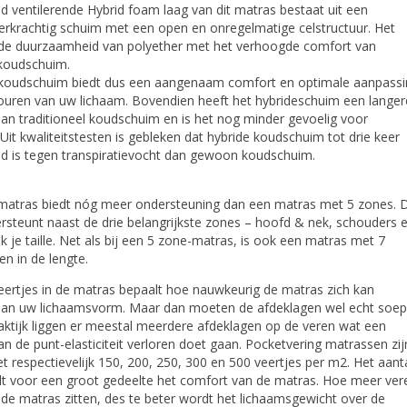
d ventilerende Hybrid foam laag van dit matras bestaat uit een
erkrachtig schuim met een open en onregelmatige celstructuur. Het
de duurzaamheid van polyether met het verhoogde comfort van
 koudschuim.
 koudschuim biedt dus een aangenaam comfort en optimale aanpassi
ouren van uw lichaam. Bovendien heeft het hybrideschuim een langer
an traditioneel koudschuim en is het nog minder gevoelig voor
 Uit kwaliteitstesten is gebleken dat hybride koudschuim tot drie keer
nd is tegen transpiratievocht dan gewoon koudschuim.
matras biedt nóg meer ondersteuning dan een matras met 5 zones. D
steunt naast de drie belangrijkste zones – hoofd & nek, schouders 
 je taille. Net als bij een 5 zone-matras, is ook een matras met 7
en in de lengte.
eertjes in de matras bepaalt hoe nauwkeurig de matras zich kan
an uw lichaamsvorm. Maar dan moeten de afdeklagen wel echt soep
praktijk liggen er meestal meerdere afdeklagen op de veren wat een
an de punt-elasticiteit verloren doet gaan. Pocketvering matrassen zij
t respectievelijk 150, 200, 250, 300 en 500 veertjes per m2. Het aant
lt voor een groot gedeelte het comfort van de matras. Hoe meer ver
 de matras zitten, des te beter wordt het lichaamsgewicht over de