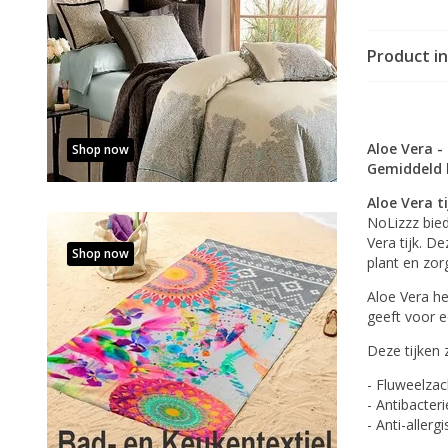
Product i
Aloe Vera 
Shop now
Gemiddeld 
Aloe Vera ti
NoLizzz bie
Vera tijk. D
Shop now
plant en zor
Aloe Vera he
geeft voor 
Deze tijken z
- Fluweelzac
- Antibacteri
- Anti-allerg