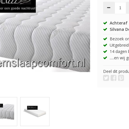
Achteraf 
Silvana D
Bezoek onz
Uitgebreide
14 dagen b
.....en wij
Deel dit prod