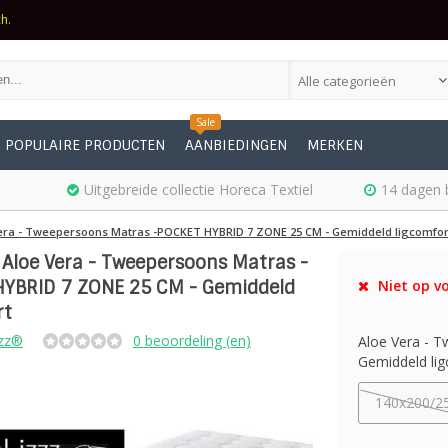
ch.
Alle categorieën
Sale
POPULAIRE PRODUCTEN
AANBIEDINGEN
MERKEN
Uitgebreide collectie Horeca Textiel
14 dagen 
era - Tweepersoons Matras -POCKET HYBRID 7 ZONE 25 CM - Gemiddeld ligcomfor
 Aloe Vera - Tweepersoons Matras -
YBRID 7 ZONE 25 CM - Gemiddeld
Niet op vo
rt
zz®
0 beoordeling (en)
Aloe Vera - 
Gemiddeld lig
140x200/2