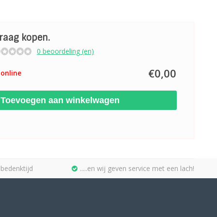
graag kopen.
0 beoordeling (en)
€0,00
online
Toevoegen aan winkelwagen
bedenktijd
.....en wij geven service met een lach!