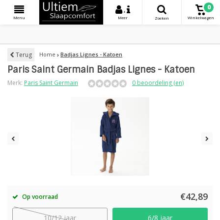
0
+
Menu
Meer
Winkelwagen
Zoeken
Terug
Home
Badjas Lignes - Katoen
Paris Saint Germain Badjas Lignes - Katoen
Merk:
Paris Saint Germain
0 beoordeling (en)
€42,89
Op voorraad
10/12 jaar
6/8 jaar