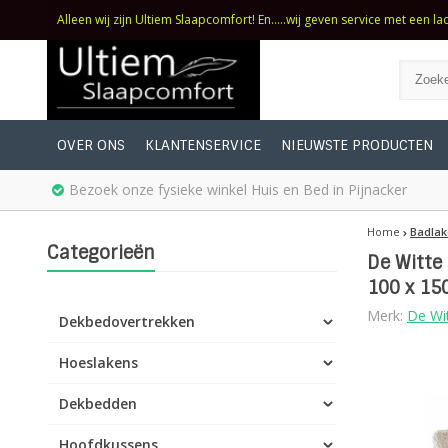
Alleen wij zijn Ultiem Slaapcomfort! En.....wij geven service met een la
OVER ONS
KLANTENSERVICE
NIEUWSTE PRODUCTEN
Bezoek onze fysieke winkel Huis en Bed in Pijnacker
Home
Badlak
Categorieën
De Witte
100 x 15
Merk:
De Wit
Dekbedovertrekken
Hoeslakens
Dekbedden
Hoofdkussens