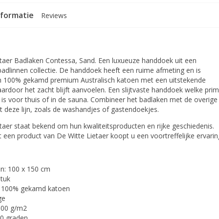
nformatie
Reviews
etaer Badlaken Contessa, Sand. Een luxueuze handdoek uit een
badlinnen collectie. De handdoek heeft een ruime afmeting en is
 100% gekamd premium Australisch katoen met een uitstekende
ardoor het zacht blijft aanvoelen. Een slijtvaste handdoek welke pri
 is voor thuis of in de sauna. Combineer het badlaken met de overige
t deze lijn, zoals de washandjes of gastendoekjes.
taer staat bekend om hun kwaliteitsproducten en rijke geschiedenis.
een product van De Witte Lietaer koopt u een voortreffelijke ervarin
n: 100 x 150 cm
stuk
: 100% gekamd katoen
ge
600 g/m2
0 graden