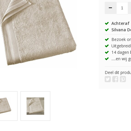
Achteraf 
Silvana D
Bezoek onz
Uitgebreide
14 dagen b
.....en wij
Deel dit prod