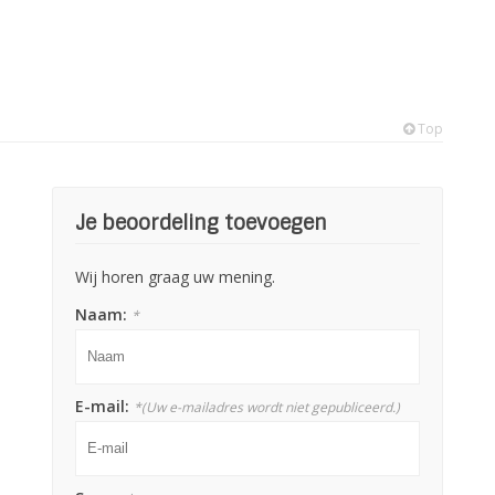
Top
Je beoordeling toevoegen
Wij horen graag uw mening.
Naam:
*
E-mail:
*
(Uw e-mailadres wordt niet gepubliceerd.)