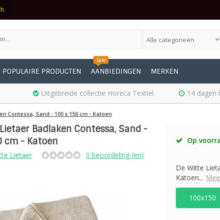
ch.
Alle categorieën
Sale
POPULAIRE PRODUCTEN
AANBIEDINGEN
MERKEN
Uitgebreide collectie Horeca Textiel
14 dagen 
en Contessa, Sand - 100 x 150 cm - Katoen
 Lietaer Badlaken Contessa, Sand -
0 cm - Katoen
Op voorr
te Lietaer
0 beoordeling (en)
De Witte Liet
Katoen...
Meer
100x150