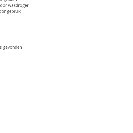
voor wasdroger
or gebruik
ws gevonden