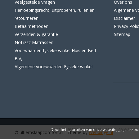
Veelgestelde vragen
Over ons
Herroepingsrecht, uitproberen, ruilen en
Algemene v
retourneren
Disclaimer
Betaalmethoden
Privacy Poli
Verzenden & garantie
Sitemap
NoLizzz Matrassen
Voorwaarden fysieke winkel Huis en Bed
B.V,
Algemene voorwaarden Fysieke winkel
Door het gebruiken van onze website, ga je akkoo
© ultiemslaapcomfort.nl
- Theme by
Webdinge.nl