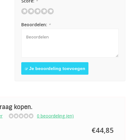
Score:
*
Beoordelen:
*
Je beoordeling toevoegen
graag kopen.
er
0 beoordeling (en)
€44,85