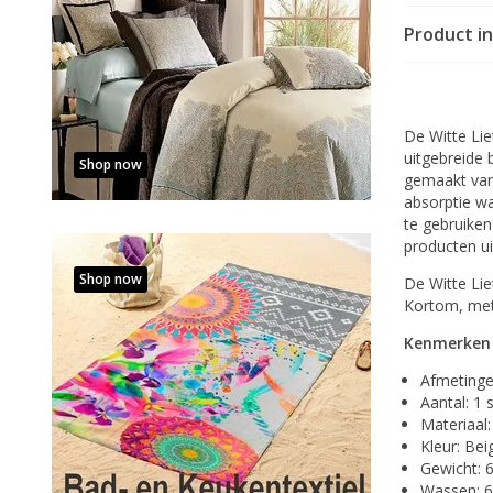
Product i
De Witte Li
uitgebreide 
Shop now
gemaakt van
absorptie wa
te gebruiken
producten ui
Shop now
De Witte Lie
Kortom, met 
Kenmerken
Afmetinge
Aantal: 1 
Materiaal
Kleur: Bei
Gewicht: 
Wassen: 6