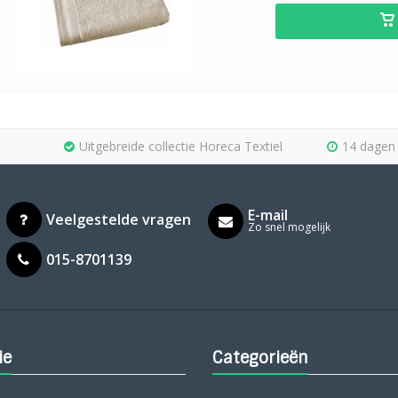
Uitgebreide collectie Horeca Textiel
14 dagen 
E-mail
Veelgestelde vragen
Zo snel mogelijk
015-8701139
ie
Categorieën