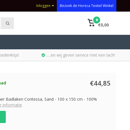
Inloggen
Bezoek de Horeca Textiel Winkel
0
€0,00
bedenktijd
.....en wij geven service met een lach!
€44,85
aad
aer Badlaken Contessa, Sand - 100 x 150 cm - 100%
 informatie