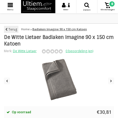
0
+
Menu
Meer
Winkelwagen
Zoeken
Terug
Home
Badlaken Imagine 90 x 150 cm Katoen
De Witte Lietaer Badlaken Imagine 90 x 150 cm
Katoen
Merk:
De Witte Lietaer
0 beoordeling (en)
€30,81
Op voorraad