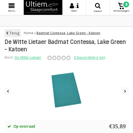
0
+
Menu
Meer
Winkelwagen
Zoeken
Terug
Home
Badmat Contessa, Lake Green - Katoen
De Witte Lietaer Badmat Contessa, Lake Green
- Katoen
Merk:
De Witte Lietaer
0 beoordeling (en)
€35,89
Op voorraad