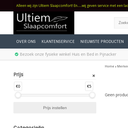
Alleen wij zijn Ultiem Slaapcomfort! En.....wij geven service met een la
OVER ONS
KLANTENSERVICE
NIEUWSTE PRODUCTEN
Bezoek onze fysieke winkel Huis en Bed in Pijnacker
Home
Merke
Prijs
€0
€5
Geen produc