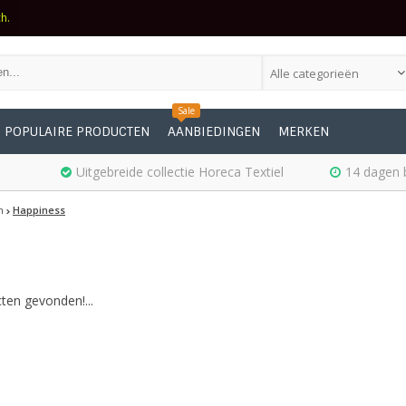
ch.
Alle categorieën
Sale
POPULAIRE PRODUCTEN
AANBIEDINGEN
MERKEN
Uitgebreide collectie Horeca Textiel
14 dagen 
n
Happiness
ten gevonden!...