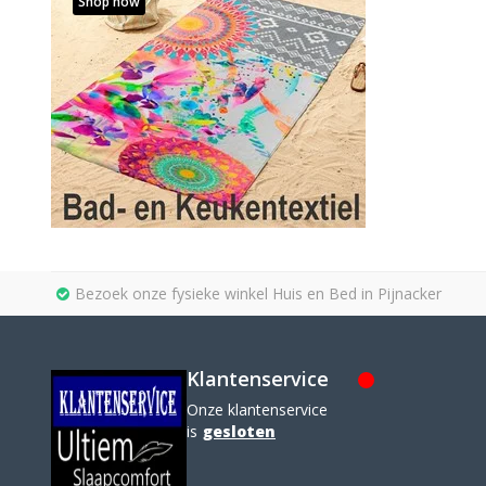
Shop now
Bezoek onze fysieke winkel Huis en Bed in Pijnacker
Klantenservice
Onze klantenservice
is
gesloten