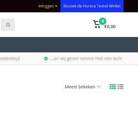
Inloggen
Bezoek de Horeca Textiel Winkel
0
€0,00
bedenktijd
.....en wij geven service met een lach!
Meest bekeken