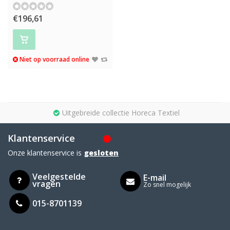
€196,61
Niet op voorraad online
Uitgebreide collectie Horeca Textiel
Klantenservice
Onze klantenservice is
gesloten
Veelgestelde
E-mail
vragen
Zo snel mogelijk
015-8701139