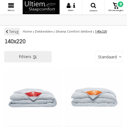
0
+
Menu
Meer
Winkelwagen
Zoeken
Terug
Home
Dekbedden
Silvana Comfort dekbed
140x220
140x220
Filters
Standaard