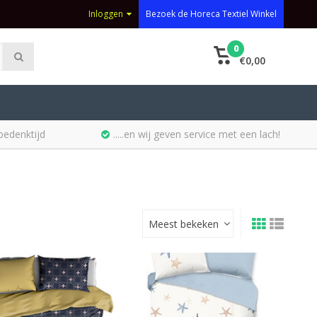
Inloggen
Bezoek de Horeca Textiel Winkel
0
€0,00
bedenktijd
.....en wij geven service met een lach!
Meest bekeken