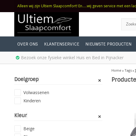
Alleen wij zijn Ultiem Slaapcomfort! En.....wij geven service met een la
OVER ONS
KLANTENSERVICE
NIEUWSTE PRODUCTEN
Bezoek onze fysieke winkel Huis en Bed in Pijnacker
Home
Tags
Doelgroep
Producte
Volwassenen
Kinderen
Kleur
Beige