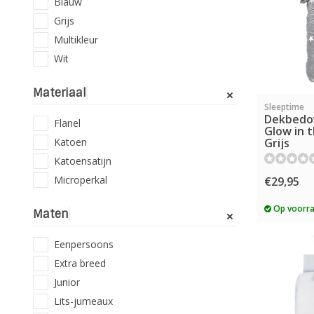
Blauw
Grijs
Multikleur
Wit
Materiaal
Sleeptime
Dekbedov
Flanel
Glow in t
Katoen
Grijs
Katoensatijn
Microperkal
€29,95
Op voorr
Maten
Eenpersoons
Extra breed
Junior
Lits-jumeaux