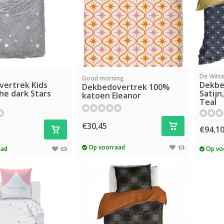
De Witte
Good morning
ertrek Kids
Dekbe
Dekbedovertrek 100%
he dark Stars
Satijn
katoen Eleanor
Teal
€30,45
€94,1
Op voorraad
aad
Op vo