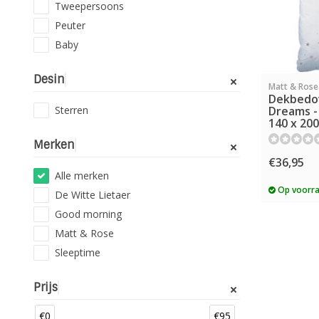
Tweepersoons
Peuter
Baby
Desin
Matt & Rose
Dekbedo
Sterren
Dreams -
140 x 20
Merken
€36,95
Alle merken
Op voorr
De Witte Lietaer
Good morning
Matt & Rose
Sleeptime
Prijs
€0
€95