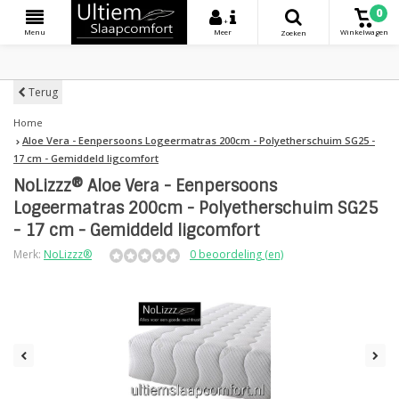
0
+
Menu
Meer
Winkelwagen
Zoeken
Terug
Home
Aloe Vera - Eenpersoons Logeermatras 200cm - Polyetherschuim SG25 -
17 cm - Gemiddeld ligcomfort
NoLizzz® Aloe Vera - Eenpersoons
Logeermatras 200cm - Polyetherschuim SG25
- 17 cm - Gemiddeld ligcomfort
Merk:
NoLizzz®
0 beoordeling (en)