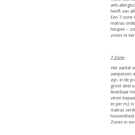
anti-allergis
heeft van all
Een 7-zone 
matras onder
heupen – ook
zones te ker
7 Zone
Het aantal v
aanpassen a
zijn. In de 
groot deel v
leverbaar me
veren bepaa
er per m2 in
matras verde
hoeveelheid 
Zones in ee