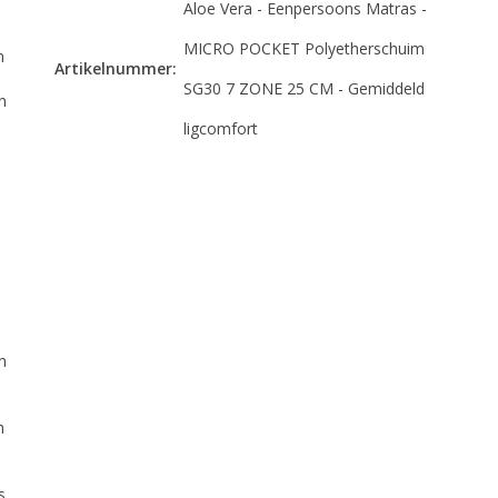
Aloe Vera - Eenpersoons Matras -
MICRO POCKET Polyetherschuim
n
Artikelnummer:
SG30 7 ZONE 25 CM - Gemiddeld
n
ligcomfort
n
n
s