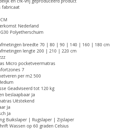
ndelijk en cfk-vrij geproduceerd product
 fabricaat
5 CM
herkomst Nederland
 SG30 Polyetherschuim
afmetingen breedte 70 | 80 | 90 | 140 | 160 | 180 cm
 afmetingen lengte 200 | 210 | 220 cm
zzz
ras Micro pocketveermatras
mfortzones 7
cketveren per m2 500
Medium
sse Geadviseerd tot 120 kg
en beslaapbaar Ja
 matras Uitstekend
aar Ja
sch Ja
ng Buikslaper | Rugslaper | Zijslaper
hrift Wassen op 60 graden Celsius