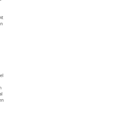
it
en
el
n
al
en