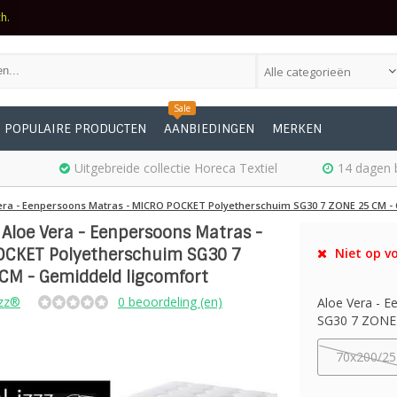
ch.
Alle categorieën
Sale
POPULAIRE PRODUCTEN
AANBIEDINGEN
MERKEN
Uitgebreide collectie Horeca Textiel
14 dagen 
era - Eenpersoons Matras - MICRO POCKET Polyetherschuim SG30 7 ZONE 25 CM -
 Aloe Vera - Eenpersoons Matras -
CKET Polyetherschuim SG30 7
Niet op vo
CM - Gemiddeld ligcomfort
zz®
0 beoordeling (en)
Aloe Vera - 
SG30 7 ZONE 2
70x200/25