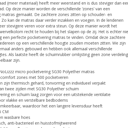
aad (meer materiaal) heeft meer weerstand en is dus steviger dan ee
ad. Op deze manier worden de verschillende ‘zones’ van een
g matras gemaakt. De zachtere zones zitten op schouder- en
 Zo kan de matras daar verder inzakken en voegen. In de lendenen
eer stevigere veren voor extra steun. Op deze manier wordt het
wervelkolom recht te houden bij het slapen op de zij. Het is echter nie
g een perfecte pocketvering matras te vinden. Omdat deze zachtere
iedereen op een verschillende hoogte zouden moeten zitten. We zijn
llemaal anders gebouwd en hebben ook allemaal verschillende
tes. Als laatste heeft de schuimrubber omlijsting geen zone verdeling
elbaar zijn.
oLizzz micro pocketvering SG30 Polyether matras
7 comfort zones met 500 pocketveren
n zijn thermisch gehard, tonvormig en individueel verpakt
aan twee zijden met SG30 Polyether schuim
ering en schuim laag zorgen voor een uitstekende ventilatie
voor vlakke en verstelbare bedbodems
 omkeerbaar, waardoor het een langere levensduur heeft
25 CM
 en wasbare hoes
isch, anti-bacterieel en huisstofmijtwerend