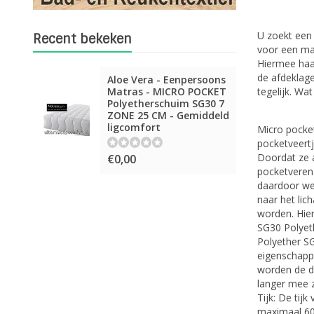
U zoekt een 
Recent bekeken
voor een ma
Hiermee haal
de afdeklage
Aloe Vera - Eenpersoons
Matras - MICRO POCKET
tegelijk. Wa
Polyetherschuim SG30 7
ZONE 25 CM - Gemiddeld
ligcomfort
Micro pocket
pocketveertj
Doordat ze a
€0,00
pocketveren 
daardoor we
naar het lic
worden. Hier
SG30 Polyet
Polyether SG
eigenschappe
worden de d
langer mee z
Tijk: De tij
maximaal 60 