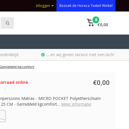
Inloggen
Bezoek de Horeca Textiel Winkel
0
€0,00
bedenktijd
.....en wij geven service met een lach!
 Gemiddeld ligcomfort
€0,00
orraad online
Eenpersoons Matras - MICRO POCKET Polyetherschuim
5 CM - Gemiddeld ligcomfort...
Meer informatie