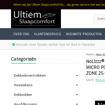
Alleen wij zijn Ultiem Slaapcomfort! En.....wij geven service met een la
OVER ONS
KLANTENSERVICE
NIEUWSTE PRODUCTEN
Bezoek onze fysieke winkel Huis en Bed in Pijnacker
Home
Aloe V
Categorieën
NoLizzz®
MICRO PO
ZONE 25 
Dekbedovertrekken
Merk:
NoLiz
Hoeslakens
Dekbedden
Hoofdkussens