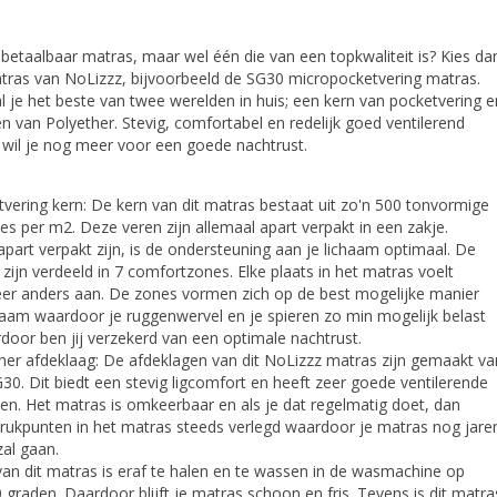
betaalbaar matras, maar wel één die van een topkwaliteit is? Kies da
tras van NoLizzz, bijvoorbeeld de SG30 micropocketvering matras.
 je het beste van twee werelden in huis; een kern van pocketvering e
n van Polyether. Stevig, comfortabel en redelijk goed ventilerend
t wil je nog meer voor een goede nachtrust.
vering kern: De kern van dit matras bestaat uit zo'n 500 tonvormige
es per m2. Deze veren zijn allemaal apart verpakt in een zakje.
part verpakt zijn, is de ondersteuning aan je lichaam optimaal. De
zijn verdeeld in 7 comfortzones. Elke plaats in het matras voelt
er anders aan. De zones vormen zich op de best mogelijke manier
haam waardoor je ruggenwervel en je spieren zo min mogelijk belast
door ben jij verzekerd van een optimale nachtrust.
her afdeklaag: De afdeklagen van dit NoLizzz matras zijn gemaakt va
30. Dit biedt een stevig ligcomfort en heeft zeer goede ventilerende
n. Het matras is omkeerbaar en als je dat regelmatig doet, dan
rukpunten in het matras steeds verlegd waardoor je matras nog jare
al gaan.
k van dit matras is eraf te halen en te wassen in de wasmachine op
graden. Daardoor blijft je matras schoon en fris. Tevens is dit matra