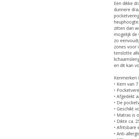
Een dikke dr
dunnere dra
pocketverin
heuphoogte.
zitten dan w
mogelijk de 
zo eenvoudi
zones voor 
tenslotte a
lichaamsleng
en dit kan vo
Kenmerken N
• Kern van 
• Pocketvere
• Afgedekt 
• De pocketv
• Geschikt 
• Matras is
• Dikte ca. 
• Afritsbare
• Anti-allerg