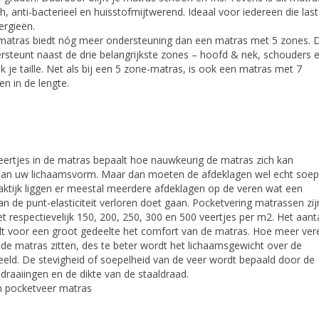
ch, anti-bacterieel en huisstofmijtwerend. Ideaal voor iedereen die last
ergieën.
matras biedt nóg meer ondersteuning dan een matras met 5 zones. D
steunt naast de drie belangrijkste zones – hoofd & nek, schouders 
 je taille. Net als bij een 5 zone-matras, is ook een matras met 7
en in de lengte.
eertjes in de matras bepaalt hoe nauwkeurig de matras zich kan
an uw lichaamsvorm. Maar dan moeten de afdeklagen wel echt soep
praktijk liggen er meestal meerdere afdeklagen op de veren wat een
an de punt-elasticiteit verloren doet gaan. Pocketvering matrassen zij
t respectievelijk 150, 200, 250, 300 en 500 veertjes per m2. Het aant
lt voor een groot gedeelte het comfort van de matras. Hoe meer ver
 de matras zitten, des te beter wordt het lichaamsgewicht over de
eld. De stevigheid of soepelheid van de veer wordt bepaald door de
draaiingen en de dikte van de staaldraad.
n pocketveer matras