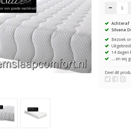
Achteraf 
Silvana D
Bezoek onz
Uitgebreide
14 dagen b
.....en wij
Deel dit prod