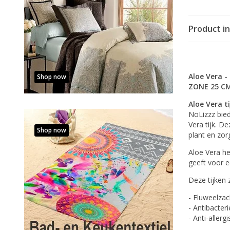
Product i
Aloe Vera 
Shop now
ZONE 25 CM
Aloe Vera ti
NoLizzz bie
Vera tijk. D
Shop now
plant en zor
Aloe Vera he
geeft voor 
Deze tijken z
- Fluweelzac
- Antibacteri
- Anti-allerg