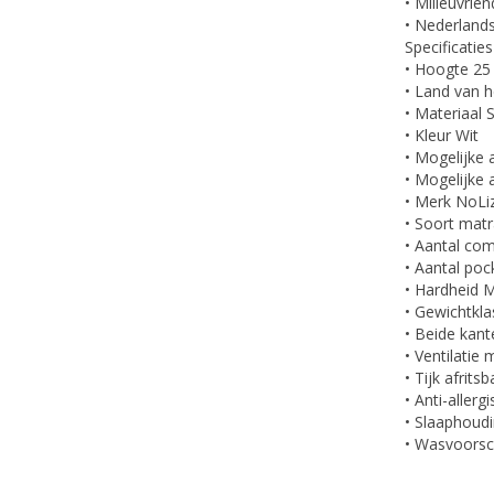
• Milieuvrie
• Nederlands
Specificaties
• Hoogte 2
• Land van 
• Materiaal
• Kleur Wit
• Mogelijke 
• Mogelijke
• Merk NoLi
• Soort mat
• Aantal co
• Aantal po
• Hardheid 
• Gewichtkla
• Beide kant
• Ventilatie
• Tijk afritsb
• Anti-allergi
• Slaaphoudi
• Wasvoorsc