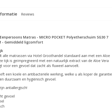
nformatie
Reviews
- Eenpersoons Matras - MICRO POCKET Polyetherschuim SG30 7
 - Gemiddeld ligcomfort
jk
dt alle matrassen via Hotel Groothandel standaard aan met een Aloe
eze tijk is geïmpregneerd met een natuurlijk extract van de Aloe Vera
gt voor een gevoel dat zacht als fluweel aanvoelt.
eft een koele en antibacteriële werking, welke u als koper de garantie
een duurzaam en hygiënisch gevoel.
ijn antiallergisch!
ht gevoel
eel
isch