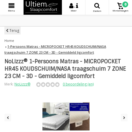
0
+
Menu
Meer
Winkelwagen
Zoeken
Terug
Home
1-Persoons Matras - MICROPOCKET HR45 KOUDSCHUIM/NASA
traagschuim 7 ZONE 23 CM - 3D - Gemiddeld ligcomfort
NoLizzz® 1-Persoons Matras - MICROPOCKET
HR45 KOUDSCHUIM/NASA traagschuim 7 ZONE
23 CM - 3D - Gemiddeld ligcomfort
Merk:
NoLizzz®
0 beoordeling (en)