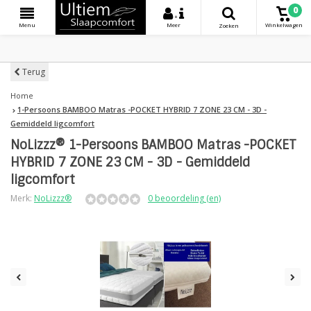
0
+
Menu
Meer
Winkelwagen
Zoeken
Terug
Home
1-Persoons BAMBOO Matras -POCKET HYBRID 7 ZONE 23 CM - 3D -
Gemiddeld ligcomfort
NoLizzz® 1-Persoons BAMBOO Matras -POCKET
HYBRID 7 ZONE 23 CM - 3D - Gemiddeld
ligcomfort
Merk:
NoLizzz®
0 beoordeling (en)