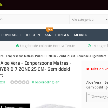
ch.
Alle categorieën
Sale
POPULAIRE PRODUCTEN
AANBIEDINGEN
MERKEN
Uitgebreide collectie Horeca Textiel
14 dagen 
era - Eenpersoons Matras -POCKET HYBRID 7 ZONE 25 CM- Gemiddeld ligcomfort
 Aloe Vera - Eenpersoons Matras -
YBRID 7 ZONE 25 CM- Gemiddeld
Niet op vo
rt
zz®
0 beoordeling (en)
Aloe Vera - 
Gemiddeld lig
70x200/25