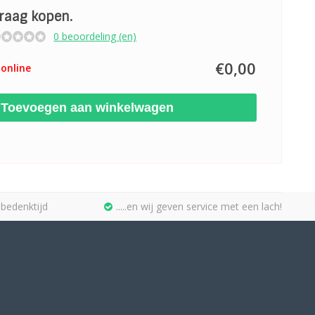
graag kopen.
0 beoordeling (en)
€0,00
online
Toevoegen aan winkelwagen
bedenktijd
.....en wij geven service met een lach!