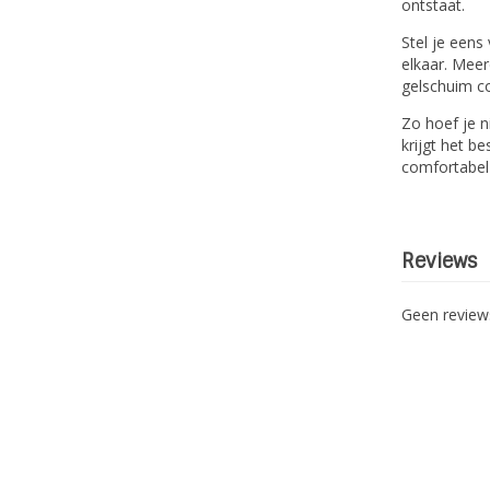
ontstaat.
Stel je eens
elkaar. Meer
gelschuim co
Zo hoef je n
krijgt het b
comfortabel 
Reviews
Geen revie