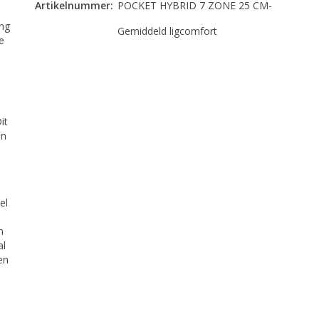
Artikelnummer:
POCKET HYBRID 7 ZONE 25 CM-
ng
Gemiddeld ligcomfort
e
it
en
el
n
al
en