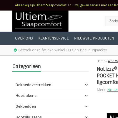
Alleen wij zijn Ultiem Slaapcomfort! En.....wij geven service met een la
OVER ONS
KLANTENSERVICE
NIEUWSTE PRODUCTEN
Bezoek onze fysieke winkel Huis en Bed in Pijnacker
Home
Aloe V
Categorieën
NoLizzz®
POCKET H
ligcomfo
Dekbedovertrekken
Merk:
NoLiz
Hoeslakens
Dekbedden
Hoofdkussens