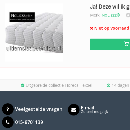
Ja! Deze wil ik 
Merk:
NoLizzz®
Niet op voorraad 
Uitgebreide collectie Horeca Textiel
14 dagen 
E-mail
Veelgestelde vragen
Zo snel mogelijk
015-8701139