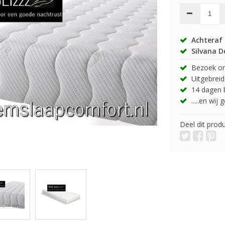
Achteraf 
Silvana D
Bezoek onz
Uitgebreide
14 dagen b
.....en wij
Deel dit prod