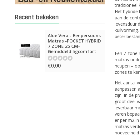
traditioneel
Het hybride
Recent bekeken
aan de cont
levensduur d
kuilvorming.
Aloe Vera - Eenpersoons
beter besta
Matras -POCKET HYBRID
7 ZONE 25 CM-
Gemiddeld ligcomfort
Een 7-zone 
matras onder
€0,00
heupen – ook
zones te ker
Het aantal v
aanpassen a
zijn. In de 
groot deel v
leverbaar me
veren bepaa
er per m2 in
matras verde
hoeveelheid 