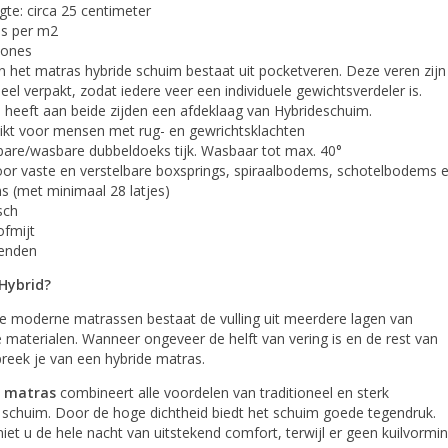
te: circa 25 centimeter
es per m2
zones
n het matras hybride schuim bestaat uit pocketveren. Deze veren zijn
ueel verpakt, zodat iedere veer een individuele gewichtsverdeler is.
 heeft aan beide zijden een afdeklaag van Hybrideschuim.
hikt voor mensen met rug- en gewrichtsklachten
sbare/wasbare dubbeldoeks tijk. Wasbaar tot max. 40°
oor vaste en verstelbare boxsprings, spiraalbodems, schotelbodems 
s (met minimaal 28 latjes)
isch
ofmijt
zenden
Hybrid?
alle moderne matrassen bestaat de vulling uit meerdere lagen van
e materialen. Wanneer ongeveer de helft van vering is en de rest van
preek je van een hybride matras.
e matras
combineert alle voordelen van traditioneel en sterk
 schuim. Door de hoge dichtheid biedt het schuim goede tegendruk.
iet u de hele nacht van uitstekend comfort, terwijl er geen kuilvormi