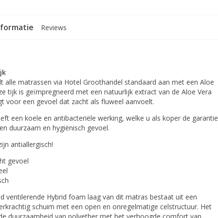
nformatie
Reviews
jk
dt alle matrassen via Hotel Groothandel standaard aan met een Aloe
eze tijk is geïmpregneerd met een natuurlijk extract van de Aloe Vera
gt voor een gevoel dat zacht als fluweel aanvoelt.
eft een koele en antibacteriële werking, welke u als koper de garantie
een duurzaam en hygiënisch gevoel.
ijn antiallergisch!
ht gevoel
eel
isch
d ventilerende Hybrid foam laag van dit matras bestaat uit een
erkrachtig schuim met een open en onregelmatige celstructuur. Het
de duurzaamheid van polyether met het verhoogde comfort van