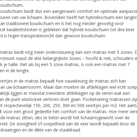
 koudschuim.
 koudschuim biedt dus een aangenaam comfort en optimale aanpassi
ouren van uw lichaam. Bovendien heeft het hybrideschuim een langer
an traditioneel koudschuim en is het nog minder gevoelig voor
 Uit kwaliteitstesten is gebleken dat hybride koudschuim tot drie keer
nd is tegen transpiratievocht dan gewoon koudschuim.
matras biedt nóg meer ondersteuning dan een matras met 5 zones. D
steunt naast de drie belangrijkste zones – hoofd & nek, schouders 
 je taille. Net als bij een 5 zone-matras, is ook een matras met 7
en in de lengte.
eertjes in de matras bepaalt hoe nauwkeurig de matras zich kan
an uw lichaamsvorm. Maar dan moeten de afdeklagen wel echt soep
praktijk liggen er meestal meerdere afdeklagen op de veren wat een
an de punt-elasticiteit verloren doet gaan. Pocketvering matrassen zij
t respectievelijk 150, 200, 250, 300 en 500 veertjes per m2. Het aant
lt voor een groot gedeelte het comfort van de matras. Hoe meer ver
 de matras zitten, des te beter wordt het lichaamsgewicht over de
eld. De stevigheid of soepelheid van de veer wordt bepaald door de
draaiingen en de dikte van de staaldraad.