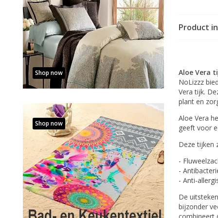
Product i
Aloe Vera ti
Shop now
NoLizzz bie
Vera tijk. D
plant en zor
Aloe Vera he
Shop now
geeft voor 
Deze tijken z
- Fluweelzac
- Antibacteri
- Anti-allerg
De uitsteken
bijzonder ve
combineert 