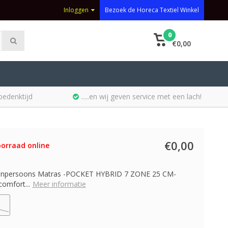
Inloggen
Bezoek de Horeca Textiel Winkel
0
€0,00
bedenktijd
.....en wij geven service met een lach!
€0,00
orraad online
Eenpersoons Matras -POCKET HYBRID 7 ZONE 25 CM-
comfort...
Meer informatie