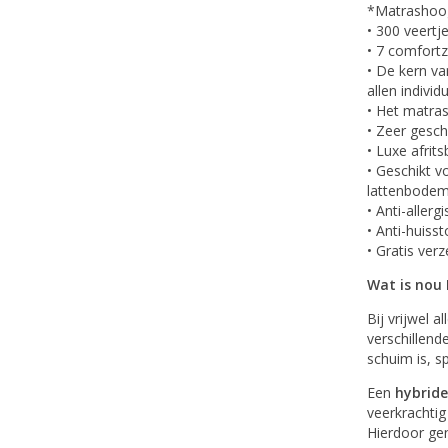
*Matrashoog
• 300 veertj
• 7 comfort
• De kern va
allen individ
• Het matras
• Zeer gesc
• Luxe afrit
• Geschikt v
lattenbodem
• Anti-allerg
• Anti-huisst
• Gratis ver
Wat is nou 
Bij vrijwel 
verschillend
schuim is, s
Een
hybrid
veerkrachtig
Hierdoor gen