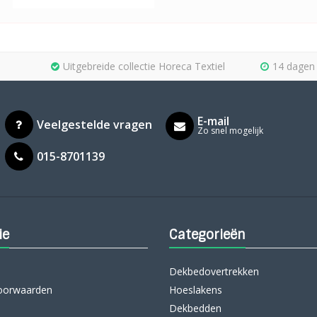
Uitgebreide collectie Horeca Textiel
14 dagen 
E-mail
Veelgestelde vragen
Zo snel mogelijk
015-8701139
ie
Categorieën
Dekbedovertrekken
oorwaarden
Hoeslakens
Dekbedden