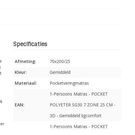
Specificaties
e
Afmeting:
70x200/25
u
Kleur:
Gemiddeld
t
Materiaal:
Pocketveringmatras
1-Persoons Matras - POCKET
0%
EAN:
POLYETER SG30 7 ZONE 25 CM -
3D - Gemiddeld ligcomfort
per
1-Persoons Matras - POCKET