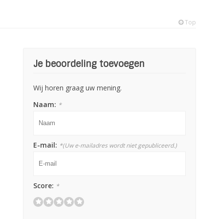
Top
Je beoordeling toevoegen
Wij horen graag uw mening.
Naam:
*
E-mail:
*
(Uw e-mailadres wordt niet gepubliceerd.)
Score:
*