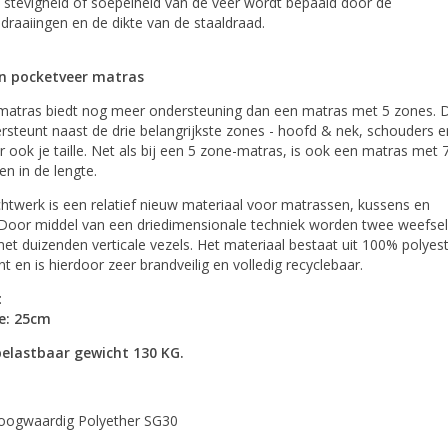
 stevigheid of soepelheid van de veer wordt bepaald door de
draaiingen en de dikte van de staaldraad.
en pocketveer matras
matras biedt nog meer ondersteuning dan een matras met 5 zones. D
steunt naast de drie belangrijkste zones - hoofd & nek, schouders e
ook je taille. Net als bij een 5 zone-matras, is ook een matras met 
en in de lengte.
htwerk is een relatief nieuw materiaal voor matrassen, kussens en
Door middel van een driedimensionale techniek worden twee weefse
t duizenden verticale vezels. Het materiaal bestaat uit 100% polyes
 en is hierdoor zeer brandveilig en volledig recyclebaar.
:
e: 25cm
elastbaar gewicht 130 KG.
Hoogwaardig Polyether SG30