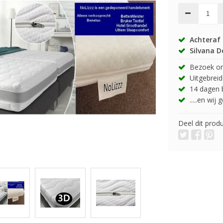
Achteraf 
Silvana D
Bezoek onz
Uitgebreide
14 dagen b
.....en wij
Deel dit prod