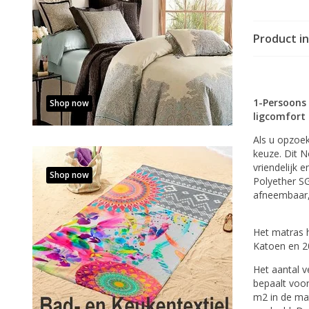
Product i
1-Persoons
Shop now
ligcomfort
Als u opzoe
keuze. Dit N
vriendelijk 
Shop now
Polyether S
afneembaar, 
Het matras h
Katoen en 2
Het aantal 
bepaalt voo
m2 in de mat