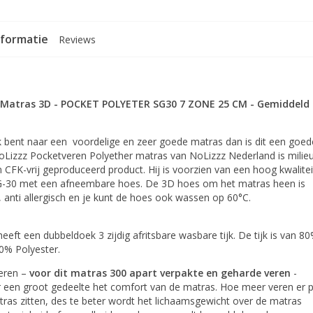
nformatie
Reviews
 Matras 3D - POCKET POLYETER SG30 7 ZONE 25 CM - Gemiddeld
k bent naar een voordelige en zeer goede matras dan is dit een goed
oLizzz Pocketveren Polyether matras van NoLizzz Nederland is milie
en CFK-vrij geproduceerd product. Hij is voorzien van een hoog kwalitei
G-30 met een afneembare hoes. De 3D hoes om het matras heen is
anti allergisch en je kunt de hoes ook wassen op 60°C.
eeft een dubbeldoek 3 zijdig afritsbare wasbare tijk. De tijk is van 8
0% Polyester.
veren –
voor dit matras 300 apart verpakte en geharde veren
-
r een groot gedeelte het comfort van de matras. Hoe meer veren er 
ras zitten, des te beter wordt het lichaamsgewicht over de matras