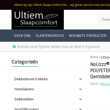
Alleen wij zijn Ultiem Slaapcomfort! En.....wij geven service met een la
OVER ONS
KLANTENSERVICE
NIEUWSTE PRODUCTEN
Bezoek onze fysieke winkel Huis en Bed in Pijnacker
Home
1-Pers
Categorieën
NoLizzz®
POLYETER
Gemiddel
Dekbedovertrekken
Merk:
NoLiz
Hoeslakens
Dekbedden
Hoofdkussens