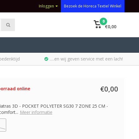
Inloggen
Bezoek de Horeca Textiel Winkel
0
€0,00
bedenktijd
.....en wij geven service met een lach!
€0,00
orraad online
Matras 3D - POCKET POLYETER SG30 7 ZONE 25 CM -
comfort...
Meer informatie