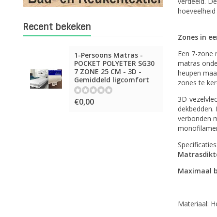
verdeeld. De
hoeveelheid 
Recent bekeken
Zones in e
Een 7-zone 
1-Persoons Matras -
POCKET POLYETER SG30
matras onder
7 ZONE 25 CM - 3D -
heupen maar 
Gemiddeld ligcomfort
zones te ker
3D-vezelvlec
€0,00
dekbedden. 
verbonden me
monofilament
Specificaties
Matrasdikt
Maximaal b
Materiaal: 