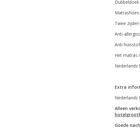
Dubbeldoek 
Matrashoes 
Twee zijden
Anti-allergis
Anti huissto
Het matras 
Nederlands f
Extra info
Nederlands 
Alleen verk
hotelgroot
Goede nach