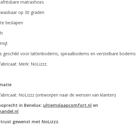
afritsbare matrashoes
wasbaar op 30 graden
 te beslapen
ch
fmijt
is geschikt voor lattenbodems, spiraalbodems en verstelbare bodems
abricaat: Merk: NoLizzz.
rmatie
fabricaat: NoLizzz (ontworpen naar de wensen van klanten)
ooprecht in Benelux:
ultiemslaapcomfort.nl
en
handel.nl
trust gewenst met NoLizzz.