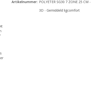
Artikelnummer:
POLYETER SG30 7 ZONE 25 CM -
3D - Gemiddeld ligcomfort
it
n
7
ls
ter