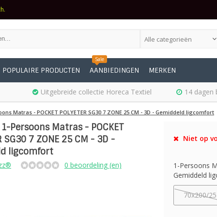
ch.
Alle categorieën
Sale
POPULAIRE PRODUCTEN
AANBIEDINGEN
MERKEN
Uitgebreide collectie Horeca Textiel
14 dagen 
oons Matras - POCKET POLYETER SG30 7 ZONE 25 CM - 3D - Gemiddeld ligcomfort
 1-Persoons Matras - POCKET
 SG30 7 ZONE 25 CM - 3D -
Niet op vo
d ligcomfort
zz®
0 beoordeling (en)
1-Persoons 
Gemiddeld lig
70x200/25