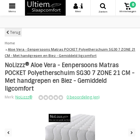
0
+
Menu
Meer
Winkelwagen
Zoeken
Terug
Home
Aloe Vera - Eenpersoons Matras POCKET Polyetherschuim SG30 7 ZONE 21
CM - Met handgrepen en Biez - Gemiddeld ligcomfort
NoLizzz® Aloe Vera - Eenpersoons Matras
POCKET Polyetherschuim SG30 7 ZONE 21 CM -
Met handgrepen en Biez - Gemiddeld
ligcomfort
Merk:
NoLizzz®
0 beoordeling (en)