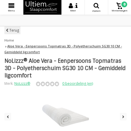
0
+
Menu
Meer
Winkelwagen
Zoeken
Terug
Home
Aloe Vera - Eenpersoons Topmatras 3D - Polyetherschuim SG30 10 CM -
Gemiddeld ligcomfort
NoLizzz® Aloe Vera - Eenpersoons Topmatras
3D - Polyetherschuim SG30 10 CM - Gemiddeld
ligcomfort
Merk:
NoLizzz®
0 beoordeling (en)