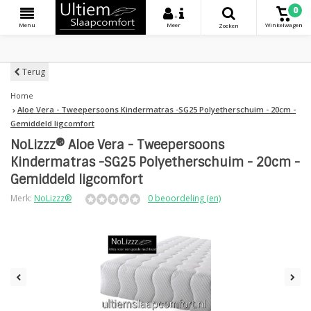
0
+
Menu
Meer
Winkelwagen
Zoeken
Terug
Home
Aloe Vera - Tweepersoons Kindermatras -SG25 Polyetherschuim - 20cm -
Gemiddeld ligcomfort
NoLizzz® Aloe Vera - Tweepersoons
Kindermatras -SG25 Polyetherschuim - 20cm -
Gemiddeld ligcomfort
Merk:
NoLizzz®
0 beoordeling (en)