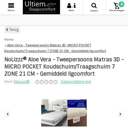
0
+
Menu
Meer
Winkelwagen
Zoeken
Terug
Home
Aloe Vera - Tweepersoons Matras 3D -MICRO POCKET
Koudschuim/Traagschuim 7 ZONE 21 CM - Gemiddeld ligcomfort
NoLizzz® Aloe Vera - Tweepersoons Matras 3D -
MICRO POCKET Koudschuim/Traagschuim 7
ZONE 21 CM - Gemiddeld ligcomfort
Merk:
NoLizzz®
0 beoordeling (en)